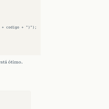
 + codigo + ")");

está ótimo.