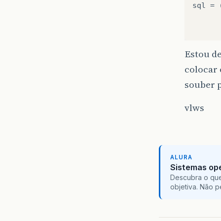
sql = 
      
Estou d
colocar
souber p
vlws
ALURA
Sistemas ope
Descubra o que
objetiva. Não 