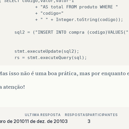
("SELECT codigo,valor,valor*1 "

              + "AS total FROM produto WHERE "

              + "codigo="

              + " " + Integer.toString(codigo));

      sql2 = ("INSERT INTO compra (codigo)VALUES("
      stmt.executeUpdate(sql2);

Mas isso não é uma boa prática, mas por enquanto 
a atenção!
ULTIMA RESPOSTA
RESPOSTAS
PARTICIPANTES
bro de 2010
11 de dez. de 2010
3
3