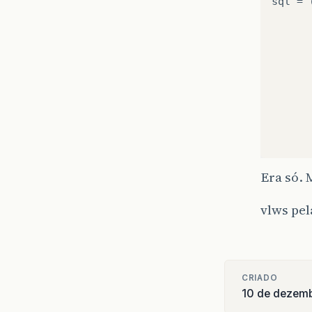
sql = 
      
      
      
      
      
Era só. 
vlws pel
CRIADO
10 de dezem