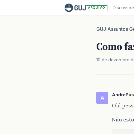
Discussoe
ARQUIVO
GUJ
Assuntos Ge
/
Como fa
10 de dezembro d
AndrePus
A
Olá pess
Não est