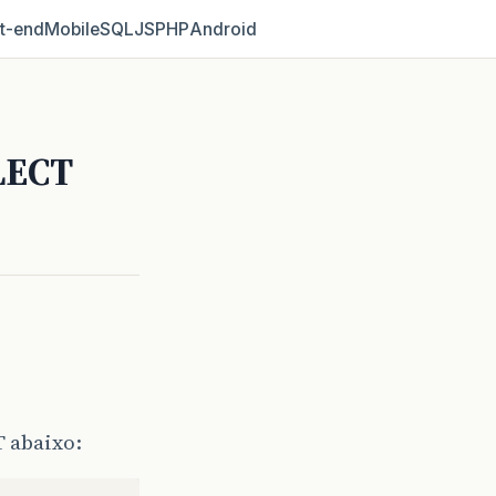
t‑end
Mobile
SQL
JS
PHP
Android
LECT
 abaixo: