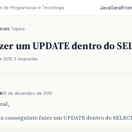
Java
Geral
Fron
s de Programacao e Tecnologia
rais
/
Topico
zer um UPDATE dentro do SE
e 2010
3 respostas
h
10 de dezembro de 2010
oal,
ou conseguinte fazer um UPDATE dentro do SELECT