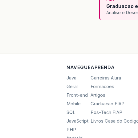
Graduacao e
Analise e Dese
NAVEGUE
APRENDA
Java
Carreiras Alura
Geral
Formacoes
Front-end
Artigos
Mobile
Graduacao FIAP
SQL
Pos-Tech FIAP
JavaScript
Livros Casa do Codig
PHP