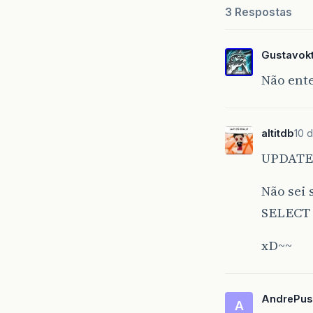
3 Respostas
Gustavok
Não ente
altitdb
10 
UPDATE 
Não sei 
SELECT
xD~~
AndrePus
A