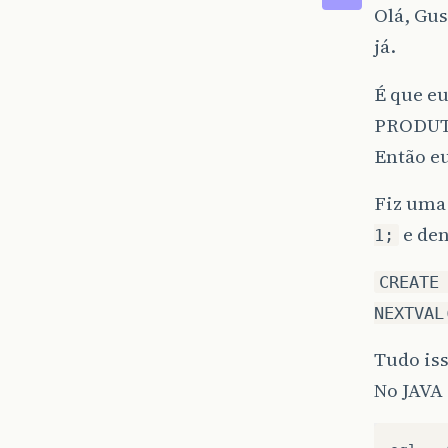
Olá, Gus
já.
É que eu
PRODUT
Então eu
Fiz uma
e den
1;
CREATE
NEXTVAL
Tudo is
No JAVA 