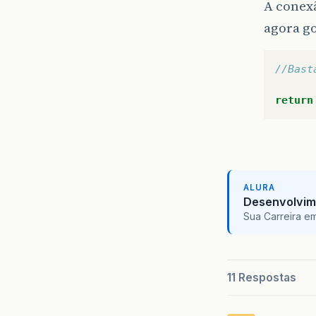
A conex
agora go
//Bast
return
ALURA
Desenvolvim
Sua Carreira e
11 Respostas