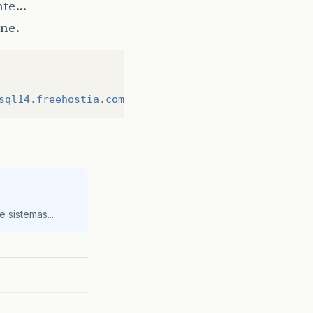
ente…
ine.
sql14.freehostia.com/felipe_bank"
,
"felv_ba"
,
"sen
 sistemas...