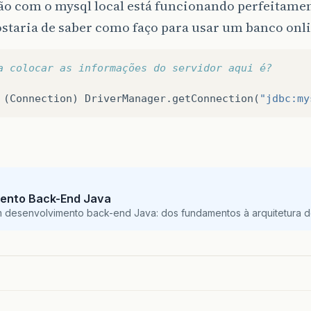
ão com o mysql local está funcionando perfeitam
staria de saber como faço para usar um banco onl
a colocar as informações do servidor aqui é?
(
Connection
)
DriverManager
.
getConnection
(
"jdbc:my
ento Back-End Java
m desenvolvimento back-end Java: dos fundamentos à arquitetura de