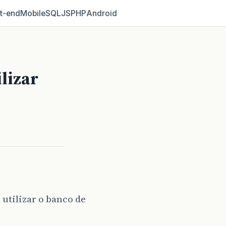
t‑end
Mobile
SQL
JS
PHP
Android
lizar
 utilizar o banco de