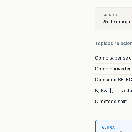
CRIADO
25 de março 
Topicos relacio
Como saber se 
Como converter i
Comando SELECT 
&, &&, |, ||. Qnd
O método split
ALURA