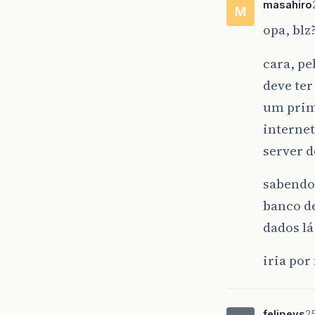
masahiro
M
opa, blz
cara, pe
deve ter
um prime
internet
server d
sabendo 
banco de
dados lá
iria por
felipevs
25