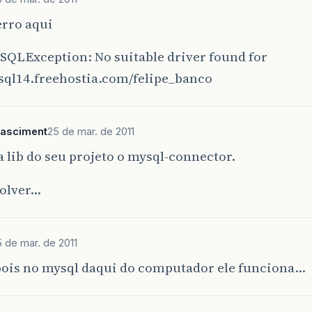
erro aqui
.SQLException: No suitable driver found for
sql14.freehostia.com/felipe_banco
nasciment
25 de mar. de 2011
a lib do seu projeto o mysql-connector.
solver…
 de mar. de 2011
 pois no mysql daqui do computador ele funciona…