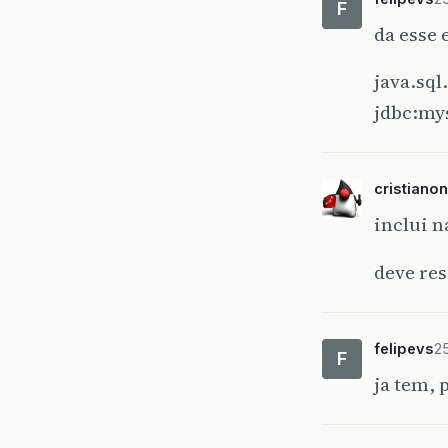
F
da esse 
java.sql
jdbc:my
cristiano
inclui n
deve re
felipevs
25
F
ja tem,