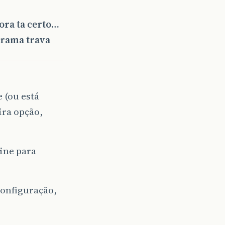
ora ta certo…
grama trava
 (ou está
ira opção,
line para
configuração,