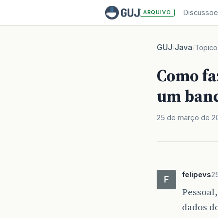
Discussoe
ARQUIVO
GUJ
Java
/
/
Topico
Como fa
um banc
25 de março de 20
felipevs
2
F
Pessoal,
dados d