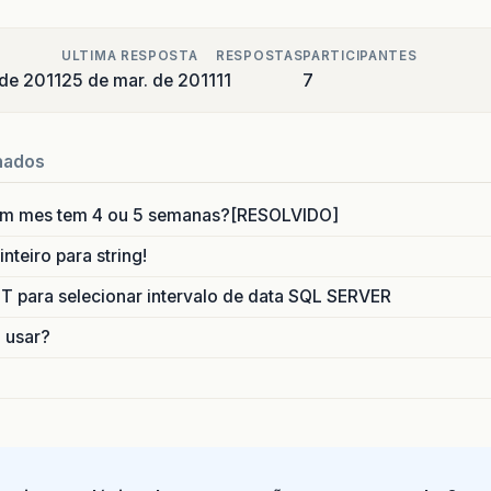
ULTIMA RESPOSTA
RESPOSTAS
PARTICIPANTES
de 2011
25 de mar. de 2011
11
7
nados
um mes tem 4 ou 5 semanas?[RESOLVIDO]
nteiro para string!
para selecionar intervalo de data SQL SERVER
o usar?