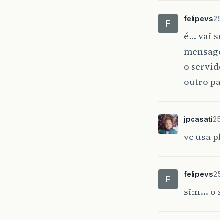
felipevs
25
F
é… vai s
mensagem
o servi
outro pa
jpcasati
25
vc usa 
felipevs
25
F
sim… o 