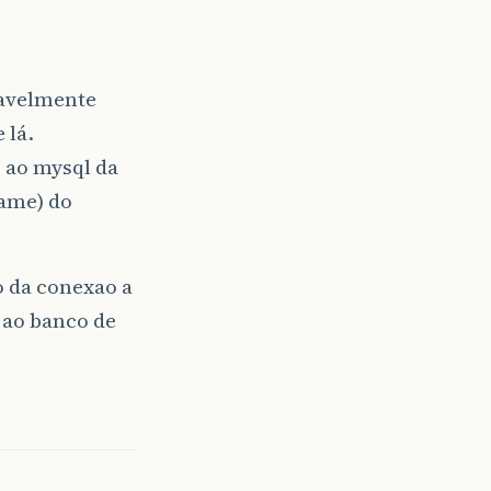
vavelmente
 lá.
 ao mysql da
name) do
o da conexao a
 ao banco de