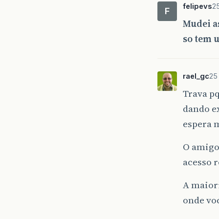
felipevs
25
F
Mudei a
so tem 
rael_gc
25
Trava pq
dando ex
espera 
O amigo 
acesso r
A maior
onde voc