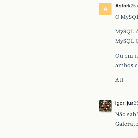
Astork
25 
A
O MySQL
MySQL A
MySQL 
Ou em ul
ambos co
Att
igor_jua
25
Não sabi
Galera, 