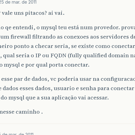
25 de mar. de 2011
? vale uns pitacos? ai vai.
lo qe entendi, o mysql teu está num provedor. pro
 um firewall filtrando as conexoes aos servidores de
iro ponto a checar seria, se existe como conectar
, qual seria o IP ou FQDN (fully qualified domain 
o mysql e por qual porta conectar.
esse par de dados, vc poderia usar na configuraca
 dados esses dados, usuario e senha para conectar
 do mysql que a sua aplicação vai acessar.
 nesse caminho .
 de mar. de 2011