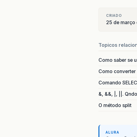
CRIADO
25 de março 
Topicos relacio
Como saber se 
Como converter i
Comando SELECT 
&, &&, |, ||. Qnd
O método split
ALURA