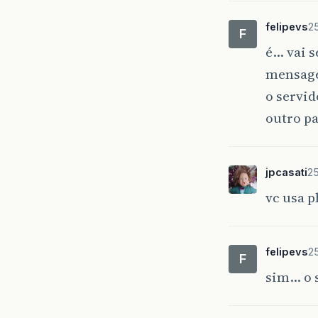
felipevs
25
F
é… vai s
mensagem
o servi
outro pa
jpcasati
25
vc usa 
felipevs
25
F
sim… o 