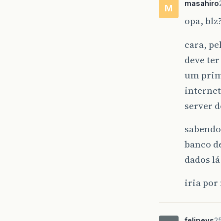
masahiro
M
opa, blz
cara, pe
deve ter
um prime
internet
server d
sabendo 
banco de
dados lá
iria por
felipevs
25