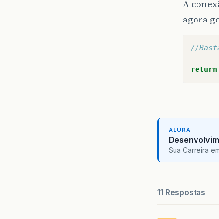
A conex
agora go
//Bast
return
ALURA
Desenvolvim
Sua Carreira e
11 Respostas