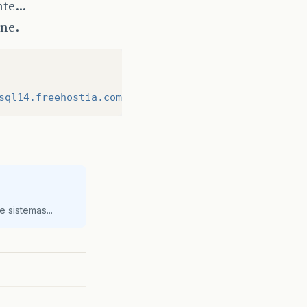
ente…
ine.
sql14.freehostia.com/felipe_bank"
,
"felv_ba"
,
"sen
 sistemas...