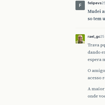
felipevs
25
F
Mudei a
so tem 
rael_gc
25
Trava pq
dando ex
espera 
O amigo 
acesso r
A maior
onde voc