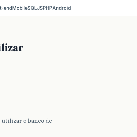
t‑end
Mobile
SQL
JS
PHP
Android
lizar
 utilizar o banco de