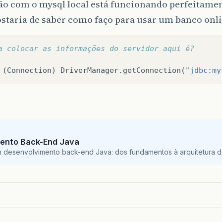
ão com o mysql local está funcionando perfeitam
staria de saber como faço para usar um banco onl
a colocar as informações do servidor aqui é?
(
Connection
)
DriverManager
.
getConnection
(
"jdbc:my
ento Back-End Java
m desenvolvimento back-end Java: dos fundamentos à arquitetura de