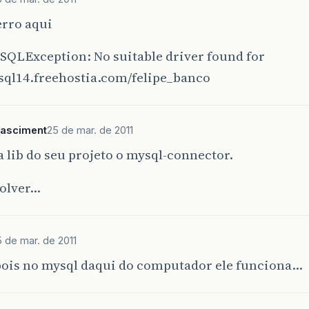
erro aqui
.SQLException: No suitable driver found for
sql14.freehostia.com/felipe_banco
nasciment
25 de mar. de 2011
a lib do seu projeto o mysql-connector.
solver…
 de mar. de 2011
 pois no mysql daqui do computador ele funciona…