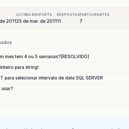
ULTIMA RESPOSTA
RESPOSTAS
PARTICIPANTES
de 2011
25 de mar. de 2011
11
7
nados
um mes tem 4 ou 5 semanas?[RESOLVIDO]
nteiro para string!
para selecionar intervalo de data SQL SERVER
o usar?