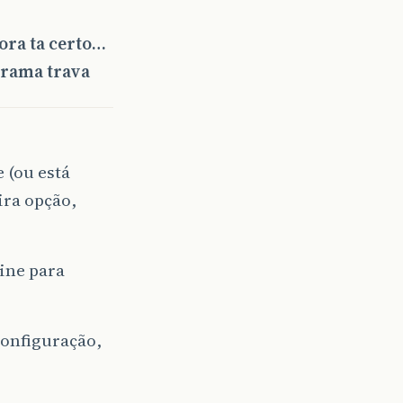
ora ta certo…
grama trava
 (ou está
ira opção,
line para
configuração,