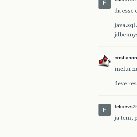
F
da esse 
java.sql
jdbc:my
cristiano
inclui n
deve re
felipevs
25
F
ja tem,