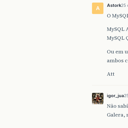
Astork
25 
A
O MySQL
MySQL A
MySQL 
Ou em ul
ambos co
Att
igor_jua
25
Não sabi
Galera, 