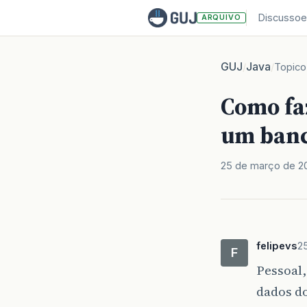
Discussoe
ARQUIVO
GUJ
Java
/
/
Topico
Como fa
um banc
25 de março de 20
felipevs
2
F
Pessoal,
dados d