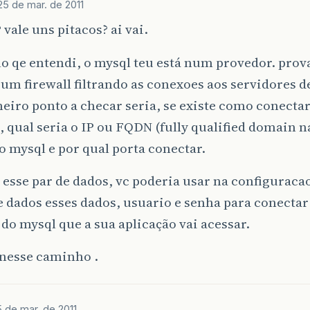
25 de mar. de 2011
? vale uns pitacos? ai vai.
lo qe entendi, o mysql teu está num provedor. pro
 um firewall filtrando as conexoes aos servidores de
iro ponto a checar seria, se existe como conectar
, qual seria o IP ou FQDN (fully qualified domain 
o mysql e por qual porta conectar.
esse par de dados, vc poderia usar na configuraca
 dados esses dados, usuario e senha para conectar
 do mysql que a sua aplicação vai acessar.
 nesse caminho .
 de mar. de 2011