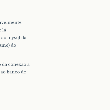
vavelmente
 lá.
 ao mysql da
name) do
o da conexao a
 ao banco de