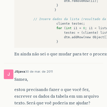
dtm
.
removeRow
(
i1
);
}
}
// Insere dados da lista (resultado da
cliente
testec
;
for
(
int
i1
=
0
;
i1
<
list
testec
=
(
cliente
)
lis
dtm
.
addRow
(
new
Object
[
}
Eu ainda não sei o que mudar para ter o proces
JSjava
30 de mar. de 2011
J
Samea,
estou precisando fazer o que você fez,
escrever os dados da tabela em um arquivo
texto. Será que voê poderia me ajudar?