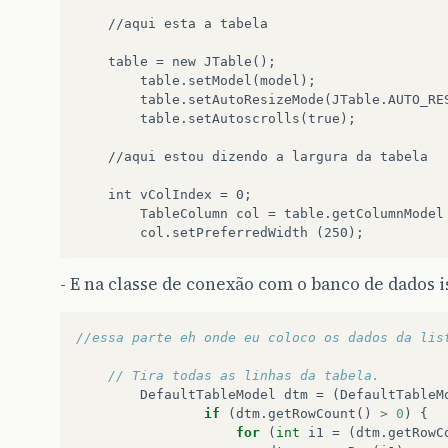
	//aqui esta a tabela

	table = new JTable();

        table.setModel(model);

        table.setAutoResizeMode(JTable.AUTO_RES
        table.setAutoscrolls(true);

	//aqui estou dizendo a largura da tabela

	int vColIndex = 0;

        TableColumn col = table.getColumnModel 
- E na classe de conexão com o banco de dados i
//essa parte eh onde eu coloco os dados da lis
// Tira todas as linhas da tabela.
DefaultTableModel
dtm
=
(
DefaultTableM
if
(
dtm
.
getRowCount
()
>
0
)
{
for
(
int
i1
=
(
dtm
.
getRowC