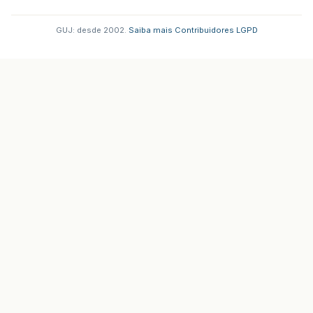
GUJ: desde 2002.
·
Saiba mais
·
Contribuidores
·
LGPD