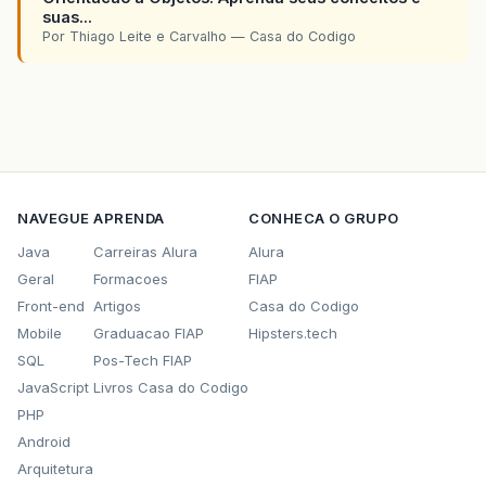
suas...
Por Thiago Leite e Carvalho — Casa do Codigo
NAVEGUE
APRENDA
CONHECA O GRUPO
Java
Carreiras Alura
Alura
Geral
Formacoes
FIAP
Front-end
Artigos
Casa do Codigo
Mobile
Graduacao FIAP
Hipsters.tech
SQL
Pos-Tech FIAP
JavaScript
Livros Casa do Codigo
PHP
Android
Arquitetura