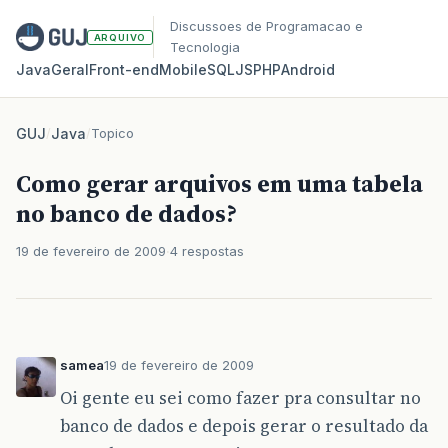
Discussoes de Programacao e
ARQUIVO
Tecnologia
Java
Geral
Front‑end
Mobile
SQL
JS
PHP
Android
GUJ
/
Java
/
Topico
Como gerar arquivos em uma tabela
no banco de dados?
19 de fevereiro de 2009
4 respostas
samea
19 de fevereiro de 2009
Oi gente eu sei como fazer pra consultar no
banco de dados e depois gerar o resultado da