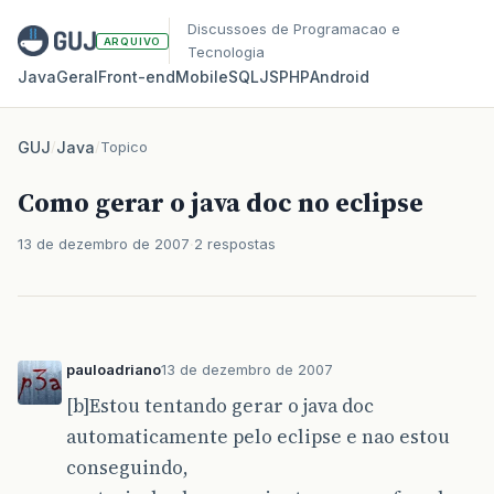
Discussoes de Programacao e
ARQUIVO
Tecnologia
Java
Geral
Front‑end
Mobile
SQL
JS
PHP
Android
GUJ
/
Java
/
Topico
Como gerar o java doc no eclipse
13 de dezembro de 2007
2 respostas
pauloadriano
13 de dezembro de 2007
[b]Estou tentando gerar o java doc
automaticamente pelo eclipse e nao estou
conseguindo,