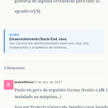
gostaria de alguma orientacao para faze-lo.
agradeco![/b]
ALURA
Desenvolvimento Back-End Java
Sua Carreira em desenvolvimento back-end Java: dos
fundamentos à arquitetura de sistemas...
2 Respostas
breno500as
13 de dez. de 2007
B
Paulo eu gero da seguinte forma: (tenho o jdk 1
instalado na máquina…)
Vou em Project>>Generate Javadoc>>em Javado