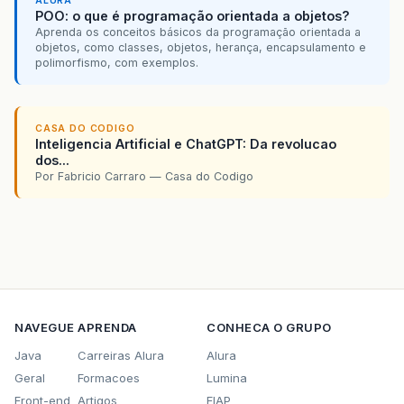
ALURA
POO: o que é programação orientada a objetos?
Aprenda os conceitos básicos da programação orientada a
objetos, como classes, objetos, herança, encapsulamento e
polimorfismo, com exemplos.
CASA DO CODIGO
Inteligencia Artificial e ChatGPT: Da revolucao
dos...
Por Fabricio Carraro — Casa do Codigo
NAVEGUE
APRENDA
CONHECA O GRUPO
Java
Carreiras Alura
Alura
Geral
Formacoes
Lumina
Front-end
Artigos
FIAP