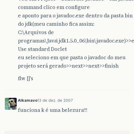
command clico em configure
e aponto para o javadoc.exe dentro da pasta bin
do jdk(meu caminho fica assim:
C:\Arquivos de
programas\Java\jdk1.5.0_06\bin\javadoc.exe)>>
Use standard Doclet
eu seleciono em que pasta o javadoc do meu
projeto será gerado>>next>>next>>finish
flw []'s
Alkamavo
13 de dez. de 2007
funciona k é uma belezura!!!