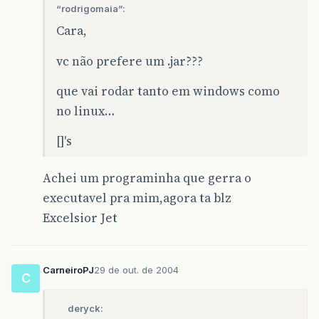
“rodrigomaia”:
Cara,
vc não prefere um .jar???
que vai rodar tanto em windows como
no linux…
[]'s
Achei um programinha que gerra o
executavel pra mim,agora ta blz
Excelsior Jet
CarneiroPJ
29 de out. de 2004
C
deryck: