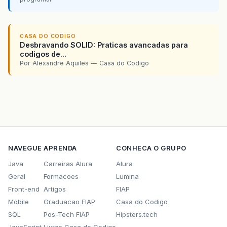
CASA DO CODIGO
Desbravando SOLID: Praticas avancadas para
codigos de...
Por Alexandre Aquiles — Casa do Codigo
NAVEGUE
APRENDA
CONHECA O GRUPO
Java
Carreiras Alura
Alura
Geral
Formacoes
Lumina
Front-end
Artigos
FIAP
Mobile
Graduacao FIAP
Casa do Codigo
SQL
Pos-Tech FIAP
Hipsters.tech
JavaScript
Livros Casa do Codigo