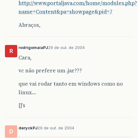
http://www.portaljava.com/home/modules.php?
name=Content&pa=showpage&pid=7
Abraços,
rodrigomaiaPJ
29 de out. de 2004
R
Cara,
vc não prefere um .jar???
que vai rodar tanto em windows como no
linux…
[]'s
deryckPJ
29 de out. de 2004
D