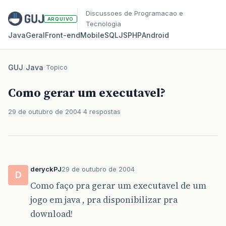
Discussoes de Programacao e
ARQUIVO
Tecnologia
Java
Geral
Front‑end
Mobile
SQL
JS
PHP
Android
GUJ
/
Java
/
Topico
Como gerar um executavel?
29 de outubro de 2004
4 respostas
deryckPJ
29 de outubro de 2004
D
Como faço pra gerar um executavel de um
jogo em java , pra disponibilizar pra
download!