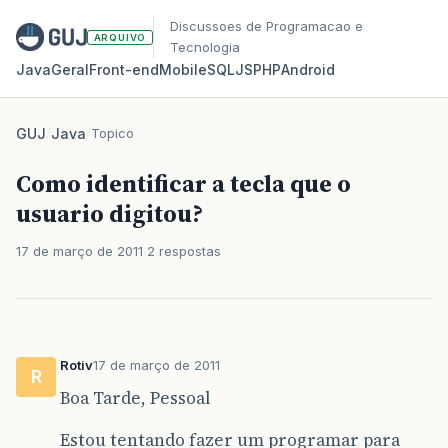
Discussoes de Programacao e
ARQUIVO
Tecnologia
Java
Geral
Front‑end
Mobile
SQL
JS
PHP
Android
GUJ
/
Java
/
Topico
Como identificar a tecla que o
usuario digitou?
17 de março de 2011
2 respostas
Rotiv
17 de março de 2011
R
Boa Tarde, Pessoal
Estou tentando fazer um programar para