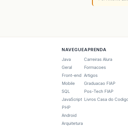
NAVEGUE
APRENDA
Java
Carreiras Alura
Geral
Formacoes
Front-end
Artigos
Mobile
Graduacao FIAP
SQL
Pos-Tech FIAP
JavaScript
Livros Casa do Codig
PHP
Android
Arquitetura