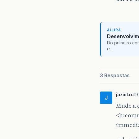
ALURA
Desenvolvim
Do primeiro co
e...
3 Respostas
jaziel.rc
19
J
Mude a 
<h:comm
immedia