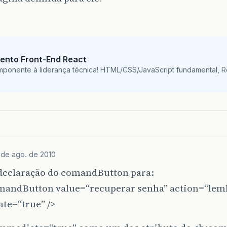
ento Front-End React
mponente à liderança técnica! HTML/CSS/JavaScript fundamental, 
 de ago. de 2010
declaração do comandButton para:
andButton value=“recuperar senha” action=“lem
te=“true” />