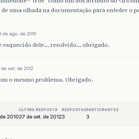
immediate=“true” como um dos atributo do <h:co
s de uma olhada na documentação para enteder o p
9 de ago. de 2010
e esquecido dele… resolvido… obrigado.
 de set. de 2012
com o mesmo problema. Obrigado.
ULTIMA RESPOSTA
RESPOSTAS
PARTICIPANTES
 de 2010
27 de set. de 2012
3
3