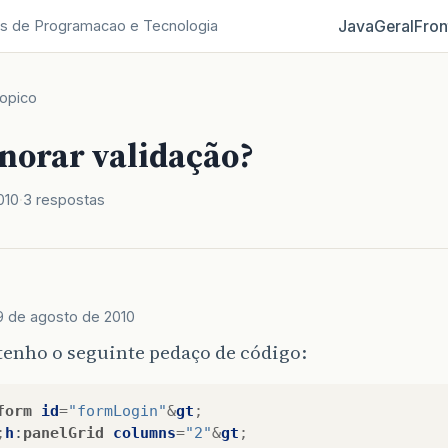
Java
Geral
Fron
s de Programacao e Tecnologia
opico
norar validação?
010
3 respostas
9 de agosto de 2010
tenho o seguinte pedaço de código:
form
id
=
"formLogin"
&
gt
;
;
h
:
panelGrid
columns
=
"2"
&
gt
;