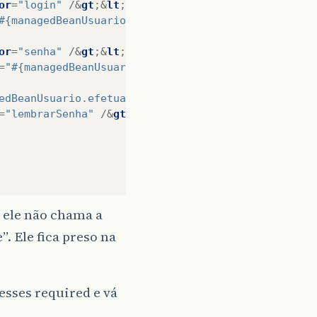
or
=
"login"
/&
gt
;&
lt
;/
h
:
column
&
gt
;
#{managedBeanUsuario.usuario.login}"
required
=
"tru
or
=
"senha"
/&
gt
;&
lt
;/
h
:
column
&
gt
;
=
"#{managedBeanUsuario.usuario.senha}"
required
=
"t
edBeanUsuario.efetuaLogin}"
/&
gt
;
=
"lembrarSenha"
/&
gt
;
a ele não chama a
. Ele fica preso na
esses required e vá