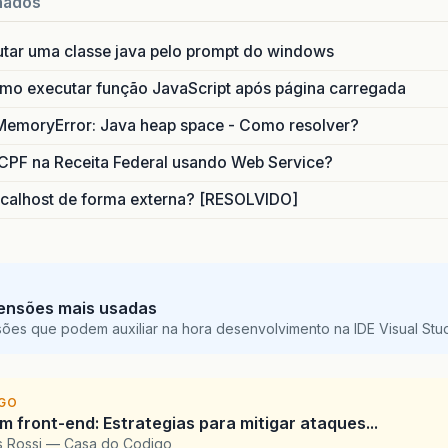
nados
utar uma classe java pelo prompt do windows
o executar função JavaScript após página carregada
MemoryError: Java heap space - Como resolver?
CPF na Receita Federal usando Web Service?
calhost de forma externa? [RESOLVIDO]
ensões mais usadas
sões que podem auxiliar na hora desenvolvimento na IDE Visual St
IGO
 front-end: Estrategias para mitigar ataques...
is Rossi — Casa do Codigo