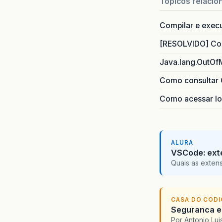
Topicos relacio
Compilar e exec
[RESOLVIDO] Com
Java.lang.OutOf
Como consultar 
Como acessar lo
ALURA
VSCode: ext
Quais as exten
CASA DO COD
Seguranca em
Por Antonio Lu