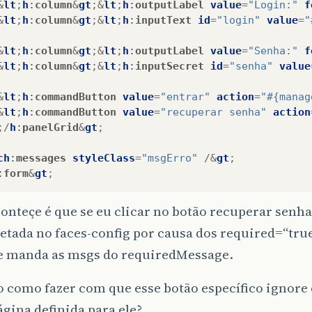
&
lt
;
h
:
column
&
gt
;&
lt
;
h
:
outputLabel
value
=
"Login:"
f
&
lt
;
h
:
column
&
gt
;&
lt
;
h
:
inputText
id
=
"login"
value
=
"
&
lt
;
h
:
column
&
gt
;&
lt
;
h
:
outputLabel
value
=
"Senha:"
f
&
lt
;
h
:
column
&
gt
;&
lt
;
h
:
inputSecret
id
=
"senha"
value
&
lt
;
h
:
commandButton
value
=
"entrar"
action
=
"#{manag
&
lt
;
h
:
commandButton
value
=
"recuperar senha"
action
;/
h
:
panelGrid
&
gt
;
ch
:
messages
styleClass
=
"msgErro"
/&
gt
;
:
form
&
gt
;
onteçe é que se eu clicar no botão recuperar senh
etada no faces-config por causa dos required=“true”
me manda as msgs do requiredMessage.
 como fazer com que esse botão específico ignore 
ágina definida para ele?