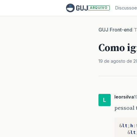
Discussoe
ARQUIVO
GUJ
Front-end
/
/
T
Como ig
19 de agosto de 2
leorsilva
1
L
pessoal 
&
lt
;
h
:
&
lt