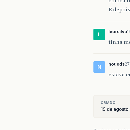
coloca 
E depoi
leorsilva
1
L
tinha m
notleds
27
N
estava 
CRIADO
19 de agosto