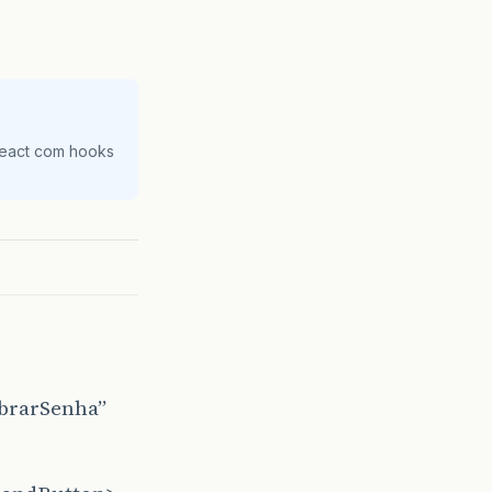
React com hooks
brarSenha”