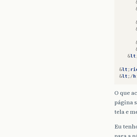
&
lt
&
lt
;
ri
&
lt
;/
h
O que ac
página s
tela e 
Eu tenho
para a p