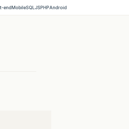
t‑end
Mobile
SQL
JS
PHP
Android