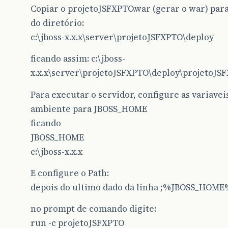
Copiar o projetoJSFXPTO.war (gerar o war) par
do diretório:
c:\jboss-x.x.x\server\projetoJSFXPTO\deploy
ficando assim: c:\jboss-
x.x.x\server\projetoJSFXPTO\deploy\projetoJS
Para executar o servidor, configure as variavei
ambiente para JBOSS_HOME
ficando
JBOSS_HOME
c:\jboss-x.x.x
E configure o Path:
depois do ultimo dado da linha ;%JBOSS_HOME
no prompt de comando digite:
run -c projetoJSFXPTO