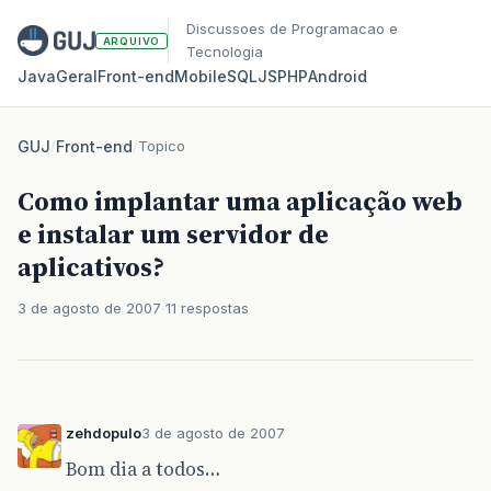
Discussoes de Programacao e
ARQUIVO
Tecnologia
Java
Geral
Front‑end
Mobile
SQL
JS
PHP
Android
GUJ
/
Front-end
/
Topico
Como implantar uma aplicação web
e instalar um servidor de
aplicativos?
3 de agosto de 2007
11 respostas
zehdopulo
3 de agosto de 2007
Bom dia a todos…