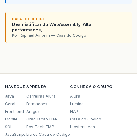
CASA DO CODIGO
Desmistificando WebAssembly: Alta
performance,...
Por Raphael Amorim — Casa do Codigo
NAVEGUE
APRENDA
CONHECA O GRUPO
Java
Carreiras Alura
Alura
Geral
Formacoes
Lumina
Front-end
Artigos
FIAP
Mobile
Graduacao FIAP
Casa do Codigo
SQL
Pos-Tech FIAP
Hipsters.tech
JavaScript
Livros Casa do Codigo