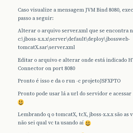
Caso visualize a mensagem JVM Bind 8080, exec
passo a seguir:
Alterar o arquivo server.xml que se encontra n
c:\jboss-x.x.x\server\default\deploy\jbossweb-
tomcatX.sar\server.xml
Editar o arquivo e alterar onde está indicado H
Connector on port 8080
Pronto é isso e da o run -c projetoJSFXPTO
Pronto pode usar lá a url do servidor e acessar
Lembrando q o tomcatX, tcX, jboss-x.x.x são as 
não sei qual vc ta usando aí