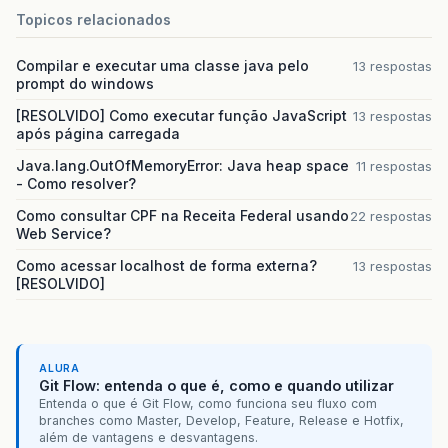
Topicos relacionados
Compilar e executar uma classe java pelo
13 respostas
prompt do windows
[RESOLVIDO] Como executar função JavaScript
13 respostas
após página carregada
Java.lang.OutOfMemoryError: Java heap space
11 respostas
- Como resolver?
Como consultar CPF na Receita Federal usando
22 respostas
Web Service?
Como acessar localhost de forma externa?
13 respostas
[RESOLVIDO]
ALURA
Git Flow: entenda o que é, como e quando utilizar
Entenda o que é Git Flow, como funciona seu fluxo com
branches como Master, Develop, Feature, Release e Hotfix,
além de vantagens e desvantagens.