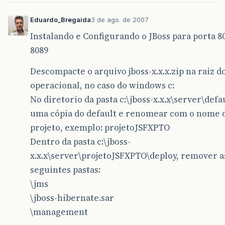
Eduardo_Bregaida
3 de ago. de 2007
Instalando e Configurando o JBoss para porta 8
8089
Descompacte o arquivo jboss-x.x.x.zip na raiz d
operacional, no caso do windows c:
No diretorio da pasta c:\jboss-x.x.x\server\defa
uma cópia do default e renomear com o nome 
projeto, exemplo: projetoJSFXPTO
Dentro da pasta c:\jboss-
x.x.x\server\projetoJSFXPTO\deploy, remover a
seguintes pastas:
\jms
\jboss-hibernate.sar
\management