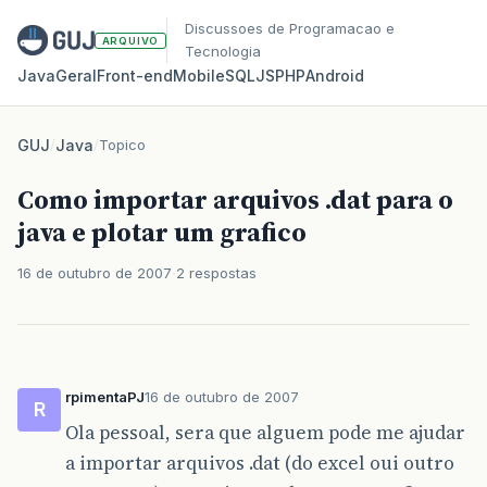
Discussoes de Programacao e
ARQUIVO
Tecnologia
Java
Geral
Front‑end
Mobile
SQL
JS
PHP
Android
GUJ
/
Java
/
Topico
Como importar arquivos .dat para o
java e plotar um grafico
16 de outubro de 2007
2 respostas
rpimentaPJ
16 de outubro de 2007
R
Ola pessoal, sera que alguem pode me ajudar
a importar arquivos .dat (do excel oui outro