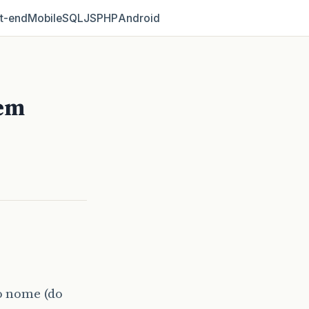
t‑end
Mobile
SQL
JS
PHP
Android
 em
jo nome (do