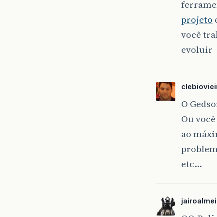
ferrame
projeto
você tra
evoluir
clebioviei
O Gedson
Ou você 
ao máxi
problem
etc…
jairoalme