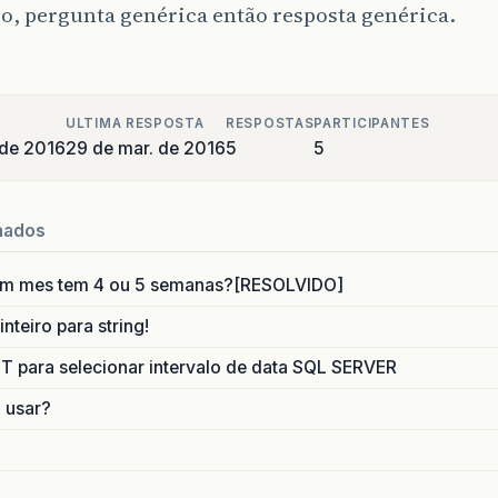
o, pergunta genérica então resposta genérica.
ULTIMA RESPOSTA
RESPOSTAS
PARTICIPANTES
 de 2016
29 de mar. de 2016
5
5
nados
um mes tem 4 ou 5 semanas?[RESOLVIDO]
nteiro para string!
para selecionar intervalo de data SQL SERVER
o usar?