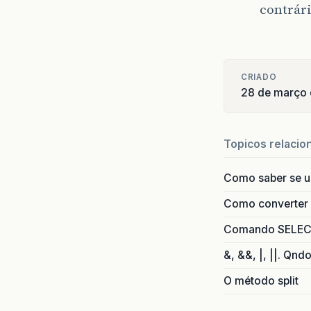
contrári
CRIADO
28 de março
Topicos relacio
Como saber se 
Como converter i
Comando SELECT 
&, &&, |, ||. Qnd
O método split