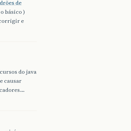
drões de
 o básico )
corrigir e
cursos do java
e causar
icadores…