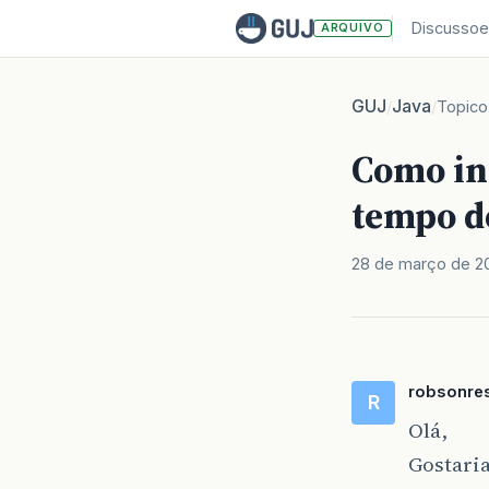
Discussoe
ARQUIVO
GUJ
Java
/
/
Topico
Como ini
tempo d
28 de março de 2
robsonre
R
Olá,
Gostaria