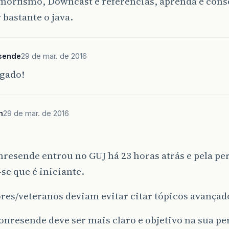
morfismo, Downcast e referências, aprenda e cons
 bastante o java.
sende
29 de mar. de 2016
igado!
m
29 de mar. de 2016
resende entrou no GUJ há 23 horas atrás e pela pe
se que é iniciante.
res/veteranos deviam evitar citar tópicos avançad
onresende deve ser mais claro e objetivo na sua pe