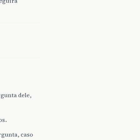
eguirá
rgunta dele,
os.
rgunta, caso