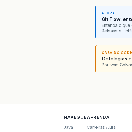
ALURA
Git Flow: en
Entenda o que 
Release e Hotf
CASA DO COD
Ontologias e
Por Ivam Galva
NAVEGUE
APRENDA
Java
Carreiras Alura