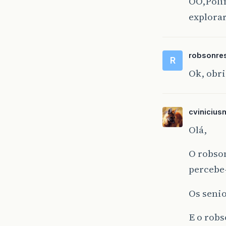
OO,Poli
explorar
robsonre
R
Ok, obr
cvinicius
Olá,
O robson
percebe-
Os senio
E o robs