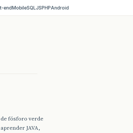
t‑end
Mobile
SQL
JS
PHP
Android
de fósforo verde
 aprender JAVA,