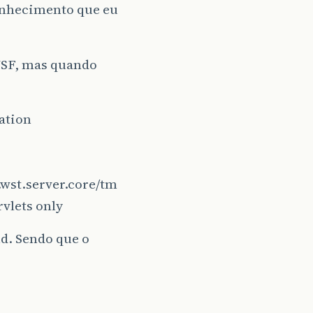
conhecimento que eu
 JSF, mas quando
ation
.wst.server.core/tm
rvlets only
d. Sendo que o