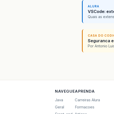
ALURA
VSCode: ext
Quais as exten
CASA DO COD
Seguranca em
Por Antonio Lu
NAVEGUE
APRENDA
Java
Carreiras Alura
Geral
Formacoes