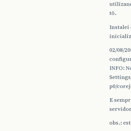
utiliza
tô.
Instalei
iniciali
02/08/20
configu
INFO: N
Settings
p0/corej
E sempre
servidor
obs.: es