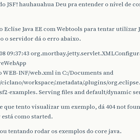
ndo JSF! hauhauahua Deu pra entender o nível de 
 o Eclise Java EE com Webtools para tentar utilizar
zo o servidor dá o erro abaixo.
08 09:37:43 org.mortbay.jetty.servlet.XMLConfigur
reWebApp
o WEB-INF/web.xml in C:/Documents and
/ciclano/workspace/.metadata/.plugins/org.eclipse
sf2-examples. Serving files and default/dynamic se
 que tento visualizar um exemplo, dá 404 not foun
 está como started.
tou tentando rodar os exemplos do core java.