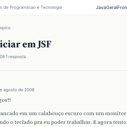
Java
Geral
Fron
s de Programacao e Tecnologia
opico
iciar em JSF
008
1 resposta
de agosto de 2008
gos!!
trancado em um calabouço escuro com um monitor 
do o teclado pra eu poder trabalhar. E agora tento