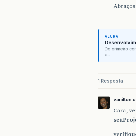
Abraços
ALURA
Desenvolvim
Do primeiro co
e...
1 Resposta
vanilton.
Cara, ve
seuProj
verifiqu