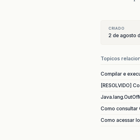
CRIADO
2 de agosto 
Topicos relacio
Compilar e exec
[RESOLVIDO] Com
Java.lang.OutOf
Como consultar 
Como acessar lo