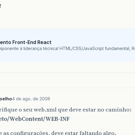
!
ento Front-End React
mponente à liderança técnica! HTML/CSS/JavaScript fundamental, 
coelho
4 de ago. de 2008
rifique o seu web.xml que deve estar no caminho:
eto/WebContent/WEB-INF
e as configurações, deve estar faltando algo.