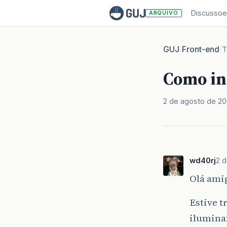
Discussoe
ARQUIVO
GUJ
Front-end
/
/
T
Como in
2 de agosto de 2
wd40rj
2 
Olá ami
Estive 
iluminan