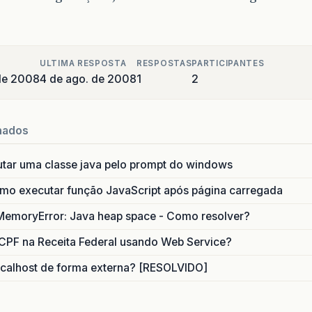
ULTIMA RESPOSTA
RESPOSTAS
PARTICIPANTES
de 2008
4 de ago. de 2008
1
2
nados
utar uma classe java pelo prompt do windows
o executar função JavaScript após página carregada
MemoryError: Java heap space - Como resolver?
CPF na Receita Federal usando Web Service?
calhost de forma externa? [RESOLVIDO]