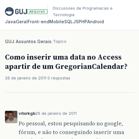
Discussoes de Programacao e
ARQUIVO
Tecnologia
Java
Geral
Front‑end
Mobile
SQL
JS
PHP
Android
GUJ
/
Assuntos Gerais
/
Topico
Como inserir uma data no Access
apartir de um GregorianCalendar?
26 de janeiro de 2011
0 respostas
vitorkgb
26 de janeiro de 2011
Po pessoal, estou pesquisando no google,
fórum, e não to conseguindo inserir uma