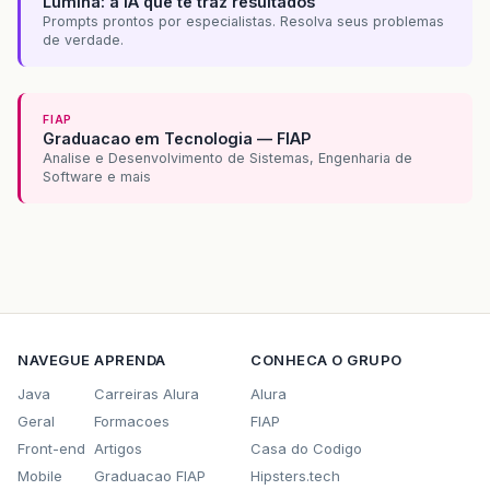
Lumina: a IA que te traz resultados
Prompts prontos por especialistas. Resolva seus problemas
de verdade.
FIAP
Graduacao em Tecnologia — FIAP
Analise e Desenvolvimento de Sistemas, Engenharia de
Software e mais
NAVEGUE
APRENDA
CONHECA O GRUPO
Java
Carreiras Alura
Alura
Geral
Formacoes
FIAP
Front-end
Artigos
Casa do Codigo
Mobile
Graduacao FIAP
Hipsters.tech