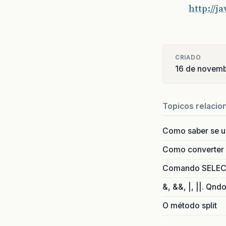
http://j
CRIADO
16 de novem
Topicos relacio
Como saber se 
Como converter i
Comando SELECT 
&, &&, |, ||. Qnd
O método split