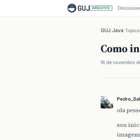
Discussoe
ARQUIVO
GUJ
Java
/
/
Topico
Como in
16 de novembro d
Pedro_Sal
ola pess
sou inic
imagem 