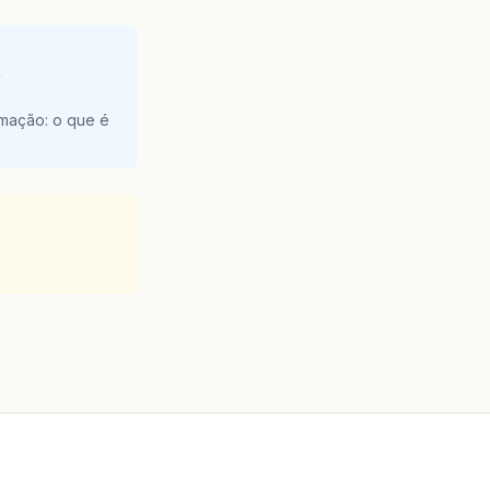
e
amação: o que é