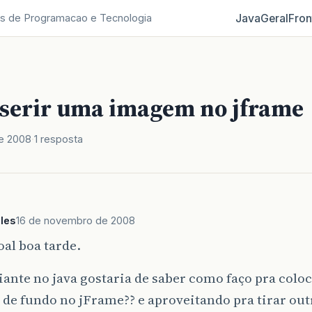
Java
Geral
Fron
s de Programacao e Tecnologia
serir uma imagem no jframe
e 2008
1 resposta
les
16 de novembro de 2008
oal boa tarde.
iante no java gostaria de saber como faço pra colo
de fundo no jFrame?? e aproveitando pra tirar ou