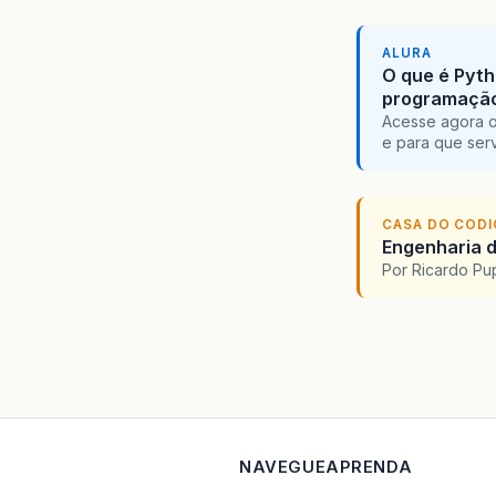
ALURA
O que é Pyth
programaçã
Acesse agora o
e para que serv
CASA DO COD
Engenharia d
Por Ricardo P
NAVEGUE
APRENDA