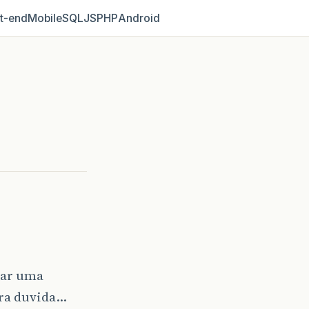
t‑end
Mobile
SQL
JS
PHP
Android
car uma
tra duvida…