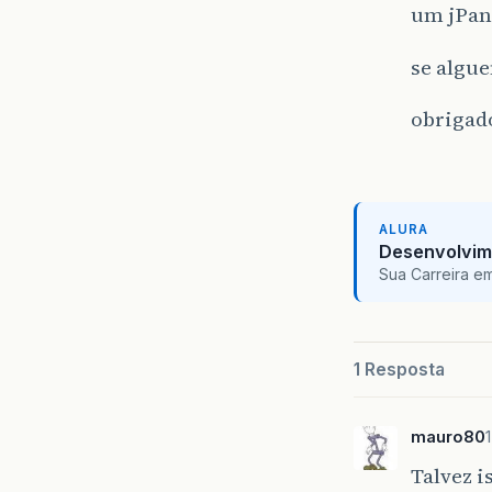
um jPan
se algu
obriga
ALURA
Desenvolvim
Sua Carreira e
1 Resposta
mauro80
Talvez i