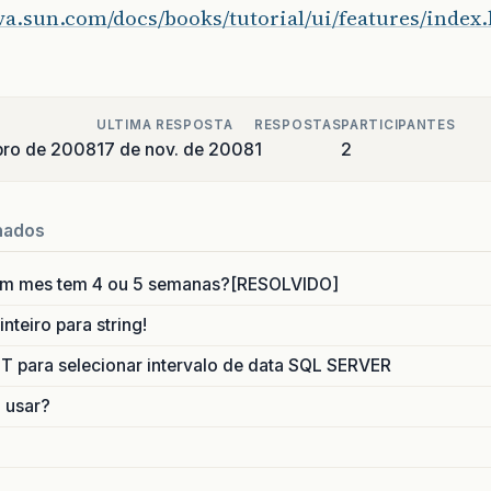
ava.sun.com/docs/books/tutorial/ui/features/index
ULTIMA RESPOSTA
RESPOSTAS
PARTICIPANTES
bro de 2008
17 de nov. de 2008
1
2
nados
um mes tem 4 ou 5 semanas?[RESOLVIDO]
nteiro para string!
para selecionar intervalo de data SQL SERVER
o usar?