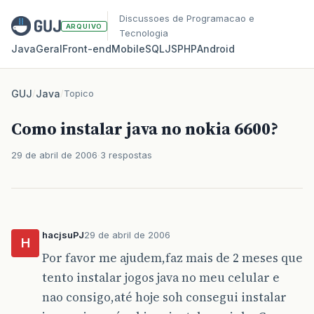
Discussoes de Programacao e
ARQUIVO
Tecnologia
Java
Geral
Front‑end
Mobile
SQL
JS
PHP
Android
GUJ
/
Java
/
Topico
Como instalar java no nokia 6600?
29 de abril de 2006
3 respostas
hacjsuPJ
29 de abril de 2006
H
Por favor me ajudem,faz mais de 2 meses que
tento instalar jogos java no meu celular e
nao consigo,até hoje soh consegui instalar