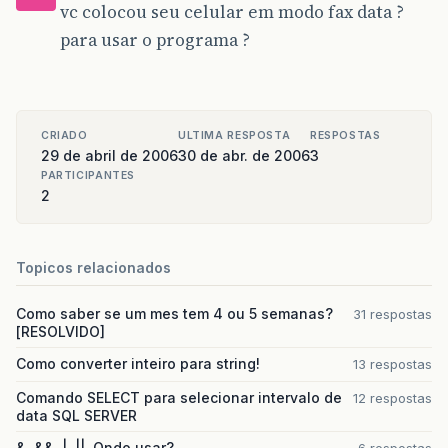
vc colocou seu celular em modo fax data ?
para usar o programa ?
CRIADO
ULTIMA RESPOSTA
RESPOSTAS
29 de abril de 2006
30 de abr. de 2006
3
PARTICIPANTES
2
Topicos relacionados
Como saber se um mes tem 4 ou 5 semanas?
31 respostas
[RESOLVIDO]
Como converter inteiro para string!
13 respostas
Comando SELECT para selecionar intervalo de
12 respostas
data SQL SERVER
&, &&, |, ||. Qndo usar?
6 respostas