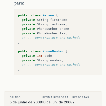
para:
public
class
Person
{
private
String
firstname
;
private
String
lastname
;
private
PhoneNumber
phone
;
private
PhoneNumber
fax
;
// ... constructors and methods
}
public
class
PhoneNumber
{
private
int
code
;
private
String
number
;
// ... constructors and methods
}
CRIADO
ULTIMA RESPOSTA
RESPOSTAS
5 de junho de 2008
10 de jun. de 2008
2