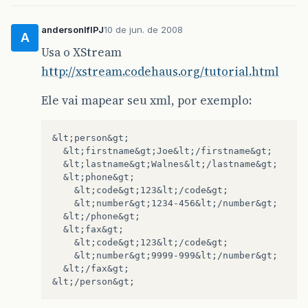
andersonlflPJ
10 de jun. de 2008
A
Usa o XStream
http://xstream.codehaus.org/tutorial.html
Ele vai mapear seu xml, por exemplo:
&lt;person&gt;

  &lt;firstname&gt;Joe&lt;/firstname&gt;

  &lt;lastname&gt;Walnes&lt;/lastname&gt;

  &lt;phone&gt;

    &lt;code&gt;123&lt;/code&gt;

    &lt;number&gt;1234-456&lt;/number&gt;

  &lt;/phone&gt;

  &lt;fax&gt;

    &lt;code&gt;123&lt;/code&gt;

    &lt;number&gt;9999-999&lt;/number&gt;

  &lt;/fax&gt;
