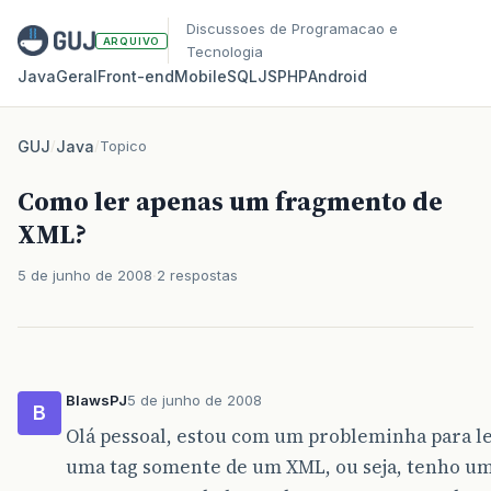
Discussoes de Programacao e
ARQUIVO
Tecnologia
Java
Geral
Front‑end
Mobile
SQL
JS
PHP
Android
GUJ
/
Java
/
Topico
Como ler apenas um fragmento de
XML?
5 de junho de 2008
2 respostas
BlawsPJ
5 de junho de 2008
B
Olá pessoal, estou com um probleminha para l
uma tag somente de um XML, ou seja, tenho u