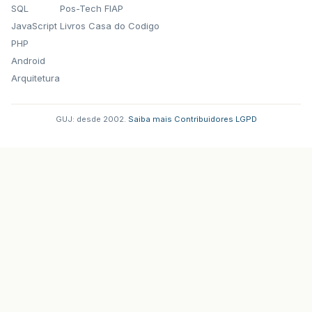
SQL
Pos-Tech FIAP
JavaScript
Livros Casa do Codigo
PHP
Android
Arquitetura
GUJ: desde 2002.
·
Saiba mais
·
Contribuidores
·
LGPD