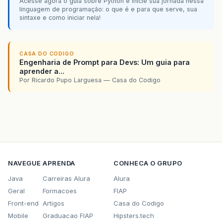
Acesse agora o guia sobre Python e inicie sua jornada nessa
linguagem de programação: o que é e para que serve, sua
sintaxe e como iniciar nela!
CASA DO CODIGO
Engenharia de Prompt para Devs: Um guia para
aprender a...
Por Ricardo Pupo Larguesa — Casa do Codigo
NAVEGUE
APRENDA
CONHECA O GRUPO
Java
Carreiras Alura
Alura
Geral
Formacoes
FIAP
Front-end
Artigos
Casa do Codigo
Mobile
Graduacao FIAP
Hipsters.tech