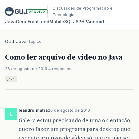
Discussoes de Programacao e
ARQUIVO
Tecnologia
Java
Geral
Front‑end
Mobile
SQL
JS
PHP
Android
GUJ
/
Java
/
Topico
Como ler arquivo de vídeo no Java
26 de agosto de 2016
4 respostas
java
leandro_mafra
26 de agosto de 2016
L
Galera estou precisando de uma orientação,
quero fazer um programa para desktop que
execute arquivos de vídeo só que eu não sei