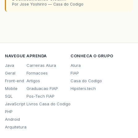
Por Jose Yoshiriro — Casa do Codigo
NAVEGUE
APRENDA
CONHECA O GRUPO
Java
Carreiras Alura
Alura
Geral
Formacoes
FIAP
Front-end
Artigos
Casa do Codigo
Mobile
Graduacao FIAP
Hipsters.tech
SQL
Pos-Tech FIAP
JavaScript
Livros Casa do Codigo
PHP
Android
Arquitetura