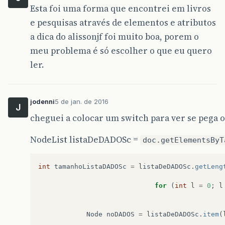
Esta foi uma forma que encontrei em livros
e pesquisas através de elementos e atributos
a dica do alissonjf foi muito boa, porem o
meu problema é só escolher o que eu quero
ler.
jodenni
5 de jan. de 2016
J
cheguei a colocar um switch para ver se pega o
NodeList listaDeDADOSc =
doc.getElementsByT
int
tamanhoListaDADOSc
=
listaDeDADOSc
.
getLeng
for
(
int
l
=
0
;
l
Node
noDADOS
=
listaDeDADOSc
.
item
(