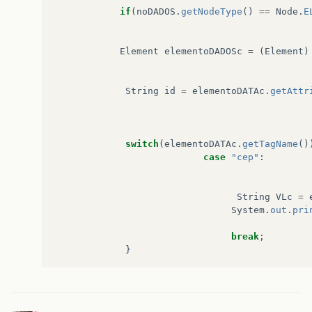
if
(
noDADOS
.
getNodeType
()
==
Node
.
E
Element
elementoDADOSc
=
(
Element
)
String
id
=
elementoDATAc
.
getAttr
switch
(
elementoDATAc
.
getTagName
()
case
"cep"
:
String
VLc
=
System
.
out
.
pri
break
;
}