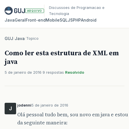
Discussoes de Programacao e
ARQUIVO
Tecnologia
Java
Geral
Front‑end
Mobile
SQL
JS
PHP
Android
GUJ
/
Java
/
Topico
Como ler esta estrutura de XML em
java
5 de janeiro de 2016
9 respostas
Resolvido
jodenni
5 de janeiro de 2016
J
Olá pessoal tudo bem, sou novo em java e esto
da seguinte maneira: