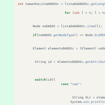
int
tamanhoListaDADOSc
=
listaDeDADOSc
.
getLeng
for
(
int
l
=
0
;
l
<
t
Node
noDADOS
=
listaDeDADOSc
.
item
(
l
);
if
(
noDADOS
.
getNodeType
()
==
Node
.
ELEME
Element
elementoDADOSc
=
(
Element
)
noD
String
id
=
elementoDADOSc
.
getAttribu
switch
(
id
){
case
"cep"
:
String
VLc
=
elem
System
.
out
.
println