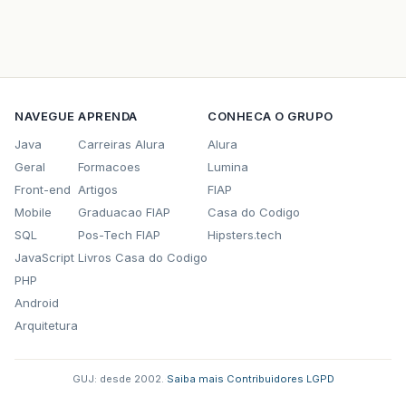
NAVEGUE
APRENDA
CONHECA O GRUPO
Java
Carreiras Alura
Alura
Geral
Formacoes
Lumina
Front-end
Artigos
FIAP
Mobile
Graduacao FIAP
Casa do Codigo
SQL
Pos-Tech FIAP
Hipsters.tech
JavaScript
Livros Casa do Codigo
PHP
Android
Arquitetura
GUJ: desde 2002.
·
Saiba mais
·
Contribuidores
·
LGPD