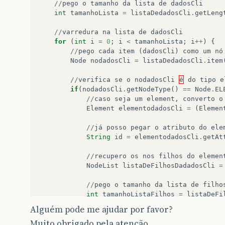
//
pego
o
tamanho
da
lista
de
dadosCli
int
tamanhoLista
=
listaDedadosCli
.
getLeng
//
varredura
na
lista
de
dadosCli
for
(
int
i
=
0
;
i
<
tamanhoLista
;
i
++
)
{
//
pego
cada
item
(
dadosCli
)
como
um
nó
Node
nodadosCli
=
listaDedadosCli
.
item
//
verifica
se
o
nodadosCli
é
do
tipo
e
if
(
nodadosCli
.
getNodeType
()
==
Node
.
EL
//
caso
seja
um
element
,
converto
o
Element
elementodadosCli
=
(
Elemen
//
já
posso
pegar
o
atributo
do
ele
String
id
=
elementodadosCli
.
getAt
//
recupero
os
nos
filhos
do
elemen
NodeList
listaDeFilhosDadadosCli
=
//
pego
o
tamanho
da
lista
de
filho
int
tamanhoListaFilhos
=
listaDeFi
Alguém pode me ajudar por favor?
//
varredura
na
lista
de
filhos
do
Muito obrigado pela atenção…
for
(
int
j
=
0
;
j
<
tamanhoListaFi