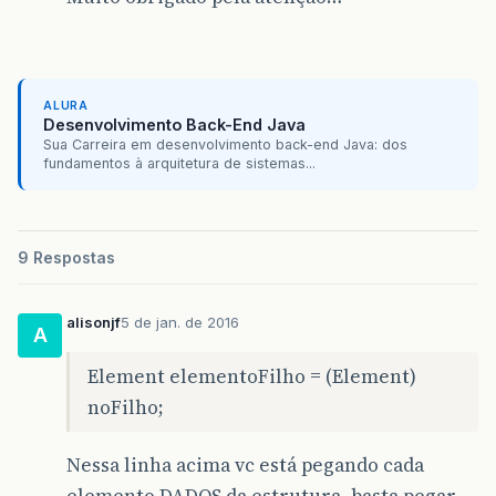
//
crio
um
no
com
o
cada
tag
fi
Node
noFilho
=
listaDeFilhosDa
//
verifico
se
são
tipo
element
if
(
noFilho
.
getNodeType
()
==
No
ALURA
//
converto
o
no
filho
em
e
Desenvolvimento Back-End Java
Element
elementoFilho
=
(
E
Sua Carreira em desenvolvimento back-end Java: dos
fundamentos à arquitetura de sistemas...
//
aqui
que
estou
perdido
}
}
}
9 Respostas
}
}
catch
(
ParserConfigurationException
ex
)
{
Logger
.
getLogger
(
TccXMLDom
.
class
.
getName
()
alisonjf
5 de jan. de 2016
A
}
catch
(
SAXException
ex
)
{
Logger
.
getLogger
(
TccXMLDom
.
class
.
getName
()
Element elementoFilho = (Element)
}
catch
(
IOException
ex
)
{
Logger
.
getLogger
(
TccXMLDom
.
class
.
getName
()
noFilho;
}
Nessa linha acima vc está pegando cada
elemento DADOS da estrutura, basta pegar