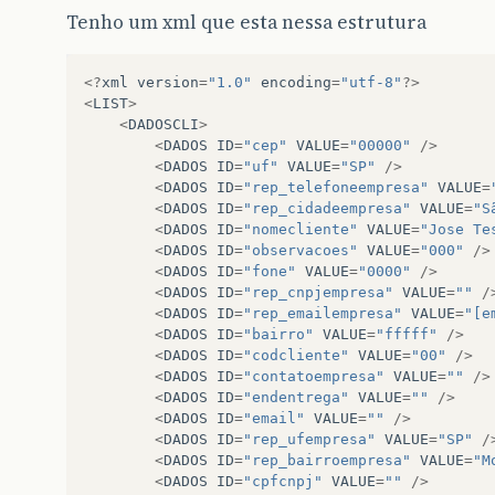
Tenho um xml que esta nessa estrutura
<?
xml
version
=
"1.0"
encoding
=
"utf-8"
?>
<
LIST
>
<
DADOSCLI
>
<
DADOS
ID
=
"cep"
VALUE
=
"00000"
/>
<
DADOS
ID
=
"uf"
VALUE
=
"SP"
/>
<
DADOS
ID
=
"rep_telefoneempresa"
VALUE
=
<
DADOS
ID
=
"rep_cidadeempresa"
VALUE
=
"S
<
DADOS
ID
=
"nomecliente"
VALUE
=
"Jose Te
<
DADOS
ID
=
"observacoes"
VALUE
=
"000"
/>
<
DADOS
ID
=
"fone"
VALUE
=
"0000"
/>
<
DADOS
ID
=
"rep_cnpjempresa"
VALUE
=
""
/
<
DADOS
ID
=
"rep_emailempresa"
VALUE
=
"[e
<
DADOS
ID
=
"bairro"
VALUE
=
"fffff"
/>
<
DADOS
ID
=
"codcliente"
VALUE
=
"00"
/>
<
DADOS
ID
=
"contatoempresa"
VALUE
=
""
/>
<
DADOS
ID
=
"endentrega"
VALUE
=
""
/>
<
DADOS
ID
=
"email"
VALUE
=
""
/>
<
DADOS
ID
=
"rep_ufempresa"
VALUE
=
"SP"
/
<
DADOS
ID
=
"rep_bairroempresa"
VALUE
=
"M
<
DADOS
ID
=
"cpfcnpj"
VALUE
=
""
/>