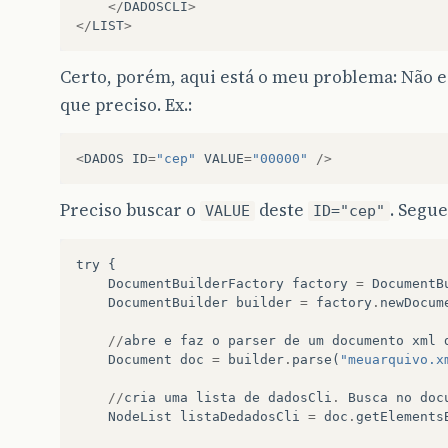
</
DADOSCLI
>
</
LIST
>
Certo, porém, aqui está o meu problema: Não 
que preciso. Ex.:
<
DADOS
ID
=
"cep"
VALUE
=
"00000"
/>
Preciso buscar o
deste
. Segu
VALUE
ID="cep"
try
{
DocumentBuilderFactory
factory
=
DocumentB
DocumentBuilder
builder
=
factory
.
newDocum
//
abre
e
faz
o
parser
de
um
documento
xml
Document
doc
=
builder
.
parse
(
"meuarquivo.x
//
cria
uma
lista
de
dadosCli
.
Busca
no
doc
NodeList
listaDedadosCli
=
doc
.
getElements