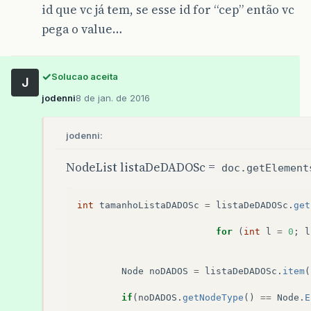
id que vc já tem, se esse id for “cep” então vc
pega o value…
Solucao aceita
J
jodenni
8 de jan. de 2016
jodenni:
NodeList listaDeDADOSc =
doc.getElement
int
tamanhoListaDADOSc
=
listaDeDADOSc
.
get
for
(
int
l
=
0
;
l
Node
noDADOS
=
listaDeDADOSc
.
item
(
if
(
noDADOS
.
getNodeType
()
==
Node
.
E