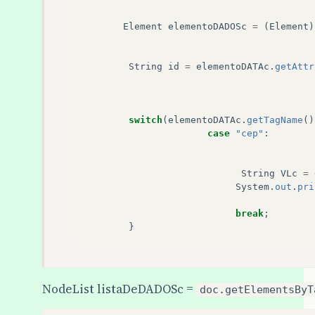
Element
elementoDADOSc
=
(
Element
)
String
id
=
elementoDATAc
.
getAttr
switch
(
elementoDATAc
.
getTagName
()
case
"cep"
:
String
VLc
=
System
.
out
.
pri
break
;
}
NodeList listaDeDADOSc =
doc.getElementsByT