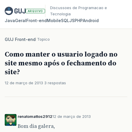
Discussoes de Programacao e
ARQUIVO
Tecnologia
Java
Geral
Front‑end
Mobile
SQL
JS
PHP
Android
GUJ
/
Front-end
/
Topico
Como manter o usuario logado no
site mesmo após o fechamento do
site?
12 de março de 2013
3 respostas
renatomattos2912
12 de março de 2013
Bom dia galera,