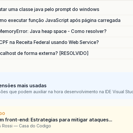
utar uma classe java pelo prompt do windows
o executar função JavaScript após página carregada
MemoryError: Java heap space - Como resolver?
CPF na Receita Federal usando Web Service?
calhost de forma externa? [RESOLVIDO]
ensões mais usadas
sões que podem auxiliar na hora desenvolvimento na IDE Visual St
IGO
 front-end: Estrategias para mitigar ataques...
is Rossi — Casa do Codigo