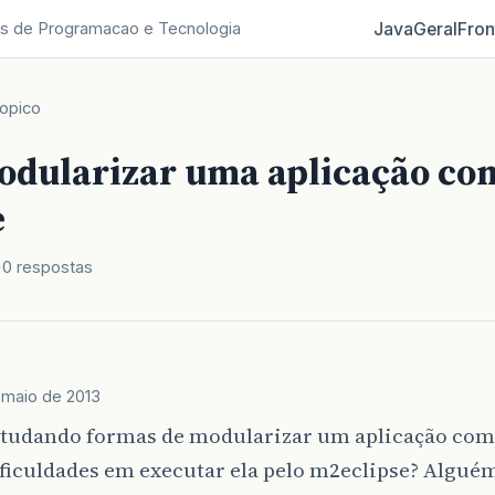
Java
Geral
Fron
s de Programacao e Tecnologia
opico
dularizar uma aplicação c
e
0 respostas
 maio de 2013
studando formas de modularizar um aplicação com
ficuldades em executar ela pelo m2eclipse? Alguém