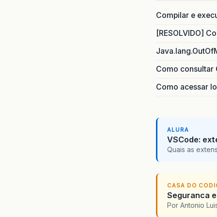
Compilar e exec
[RESOLVIDO] Com
Java.lang.OutOf
Como consultar 
Como acessar lo
ALURA
VSCode: ext
Quais as exten
CASA DO COD
Seguranca em
Por Antonio Lu