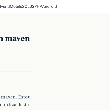
t‑end
Mobile
SQL
JS
PHP
Android
om maven
 maven. Estou
 utiliza desta