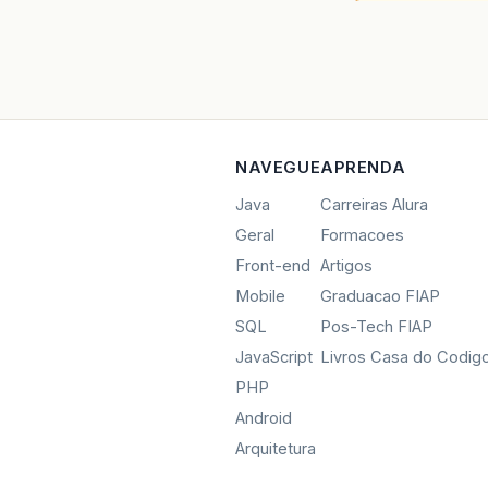
NAVEGUE
APRENDA
Java
Carreiras Alura
Geral
Formacoes
Front-end
Artigos
Mobile
Graduacao FIAP
SQL
Pos-Tech FIAP
JavaScript
Livros Casa do Codig
PHP
Android
Arquitetura