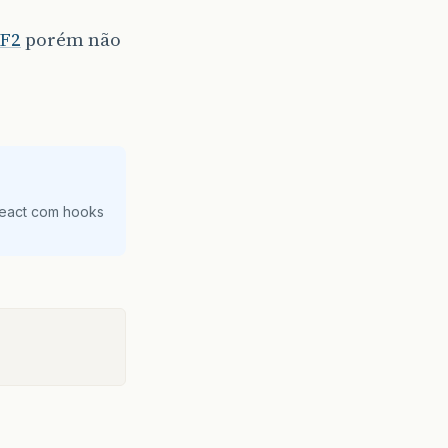
SF2
porém não
React com hooks