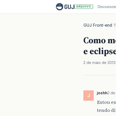
Discussoe
ARQUIVO
GUJ
Front-end
/
/
T
Como mo
e eclips
2 de maio de 2013
joshh
2 de
J
Estou e
tendo di