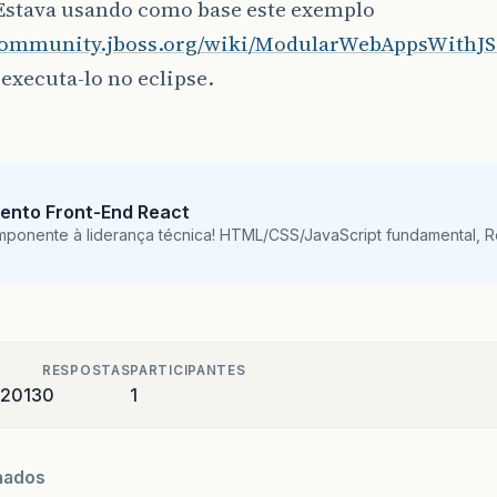
Estava usando como base este exemplo
/community.jboss.org/wiki/ModularWebAppsWithJ
executa-lo no eclipse.
ento Front-End React
mponente à liderança técnica! HTML/CSS/JavaScript fundamental, 
RESPOSTAS
PARTICIPANTES
 2013
0
1
nados