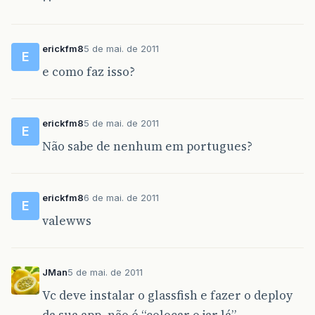
erickfm8
5 de mai. de 2011
E
e como faz isso?
erickfm8
5 de mai. de 2011
E
Não sabe de nenhum em portugues?
erickfm8
6 de mai. de 2011
E
valewws
JMan
5 de mai. de 2011
Vc deve instalar o glassfish e fazer o deploy
da sua app, não é “colocar o jar lá”