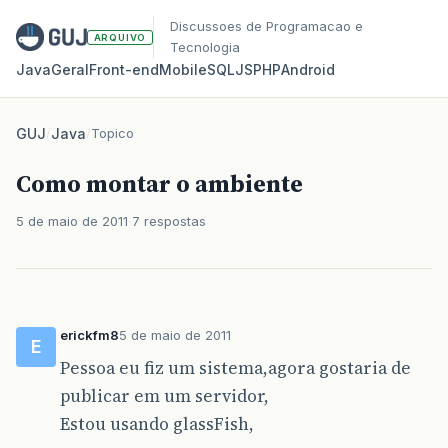
Discussoes de Programacao e
ARQUIVO
Tecnologia
Java
Geral
Front‑end
Mobile
SQL
JS
PHP
Android
GUJ
/
Java
/
Topico
Como montar o ambiente
5 de maio de 2011
7 respostas
erickfm8
5 de maio de 2011
E
Pessoa eu fiz um sistema,agora gostaria de
publicar em um servidor,
Estou usando glassFish,