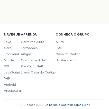
NAVEGUE
APRENDA
CONHECA O GRUPO
Java
Carreiras Alura
Alura
Geral
Formacoes
FIAP
Front-end
Artigos
Casa do Codigo
Mobile
Graduacao FIAP
Hipsters.tech
SQL
Pos-Tech FIAP
JavaScript
Livros Casa do Codigo
PHP
Android
Arquitetura
GUJ: desde 2002.
·
Saiba mais
·
Contribuidores
·
LGPD