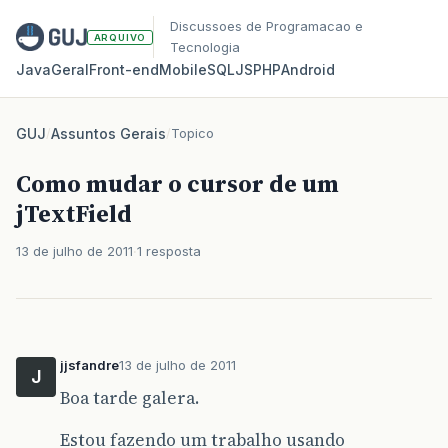
Discussoes de Programacao e
ARQUIVO
Tecnologia
Java
Geral
Front‑end
Mobile
SQL
JS
PHP
Android
GUJ
/
Assuntos Gerais
/
Topico
Como mudar o cursor de um
jTextField
13 de julho de 2011
1 resposta
jjsfandre
13 de julho de 2011
J
Boa tarde galera.
Estou fazendo um trabalho usando