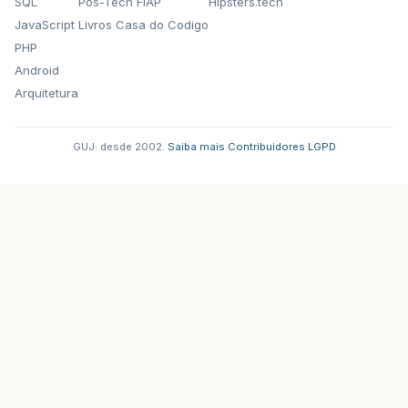
SQL
Pos-Tech FIAP
Hipsters.tech
JavaScript
Livros Casa do Codigo
PHP
Android
Arquitetura
GUJ: desde 2002.
·
Saiba mais
·
Contribuidores
·
LGPD