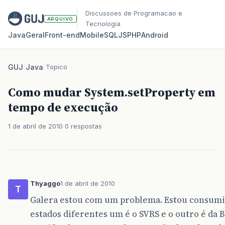
Discussoes de Programacao e
ARQUIVO
Tecnologia
Java
Geral
Front‑end
Mobile
SQL
JS
PHP
Android
GUJ
/
Java
/
Topico
Como mudar System.setProperty em
tempo de execução
1 de abril de 2010
0 respostas
Thyaggo
1 de abril de 2010
T
Galera estou com um problema. Estou consumi
estados diferentes um é o SVRS e o outro é da B