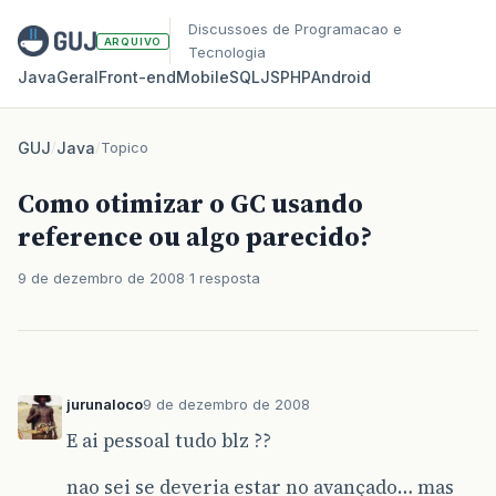
Discussoes de Programacao e
ARQUIVO
Tecnologia
Java
Geral
Front‑end
Mobile
SQL
JS
PHP
Android
GUJ
/
Java
/
Topico
Como otimizar o GC usando
reference ou algo parecido?
9 de dezembro de 2008
1 resposta
jurunaloco
9 de dezembro de 2008
E ai pessoal tudo blz ??
nao sei se deveria estar no avançado… mas