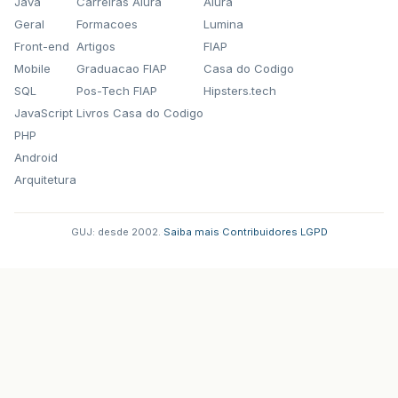
Java
Carreiras Alura
Alura
Geral
Formacoes
Lumina
Front-end
Artigos
FIAP
Mobile
Graduacao FIAP
Casa do Codigo
SQL
Pos-Tech FIAP
Hipsters.tech
JavaScript
Livros Casa do Codigo
PHP
Android
Arquitetura
GUJ: desde 2002.
·
Saiba mais
·
Contribuidores
·
LGPD