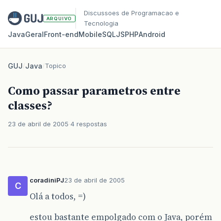
Discussoes de Programacao e
ARQUIVO
Tecnologia
Java
Geral
Front‑end
Mobile
SQL
JS
PHP
Android
GUJ
/
Java
/
Topico
Como passar parametros entre
classes?
23 de abril de 2005
4 respostas
coradiniPJ
23 de abril de 2005
C
Olá a todos, =)
estou bastante empolgado com o Java, porém