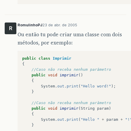
RomulinhoPJ
23 de abr. de 2005
R
Ou então tu pode criar uma classe com dois
métodos, por exemplo:
public
class
Imprimir
{
//Caso não receba nenhum parâmetro
public
void
imprimir
()
{
System
.
out
.
print
(
"Hello word!"
);
}
//Caso não receba nenhum parâmetro
public
void
imprimir
(
String
param
)
{
System
.
out
.
print
(
"Hello "
+
param
+
"!
}