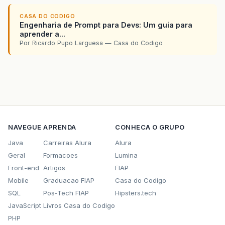
CASA DO CODIGO
Engenharia de Prompt para Devs: Um guia para
aprender a...
Por Ricardo Pupo Larguesa — Casa do Codigo
NAVEGUE
APRENDA
CONHECA O GRUPO
Java
Carreiras Alura
Alura
Geral
Formacoes
Lumina
Front-end
Artigos
FIAP
Mobile
Graduacao FIAP
Casa do Codigo
SQL
Pos-Tech FIAP
Hipsters.tech
JavaScript
Livros Casa do Codigo
PHP