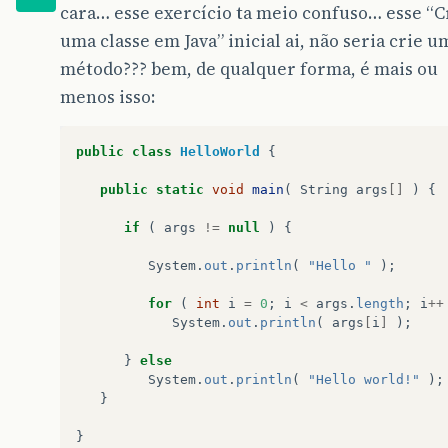
cara… esse exercício ta meio confuso… esse “C
uma classe em Java” inicial ai, não seria crie u
método??? bem, de qualquer forma, é mais ou
menos isso:
public
class
HelloWorld
{
public
static
void
main
(
String
args
[]
)
{
if
(
args
!=
null
)
{
System
.
out
.
println
(
"Hello "
);
for
(
int
i
=
0
;
i
<
args
.
length
;
i
++
System
.
out
.
println
(
args
[
i
]
);
}
else
System
.
out
.
println
(
"Hello world!"
);
}
}