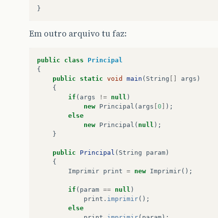
}
Em outro arquivo tu faz:
public
class
Principal
{
public
static
void
main
(
String
[]
args
)
{
if
(
args
!=
null
)
new
Principal
(
args
[
0
]
);
else
new
Principal
(
null
);
}
public
Principal
(
String
param
)
{
Imprimir
print
=
new
Imprimir
();
if
(
param
==
null
)
print
.
imprimir
();
else
print
.
imprimir
(
param
);