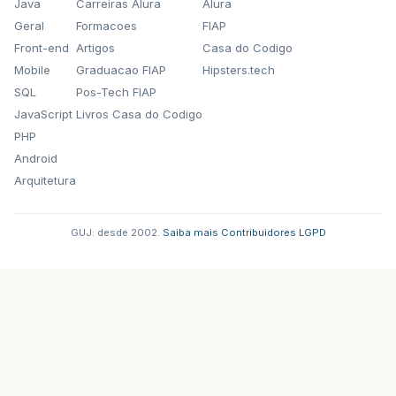
Java
Carreiras Alura
Alura
Geral
Formacoes
FIAP
Front-end
Artigos
Casa do Codigo
Mobile
Graduacao FIAP
Hipsters.tech
SQL
Pos-Tech FIAP
JavaScript
Livros Casa do Codigo
PHP
Android
Arquitetura
GUJ: desde 2002.
·
Saiba mais
·
Contribuidores
·
LGPD