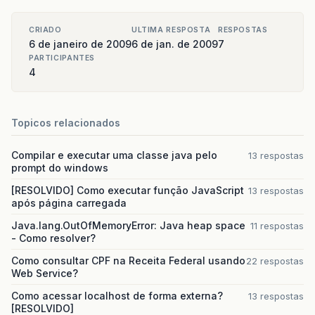
CRIADO
ULTIMA RESPOSTA
RESPOSTAS
6 de janeiro de 2009
6 de jan. de 2009
7
PARTICIPANTES
4
Topicos relacionados
Compilar e executar uma classe java pelo
13 respostas
prompt do windows
[RESOLVIDO] Como executar função JavaScript
13 respostas
após página carregada
Java.lang.OutOfMemoryError: Java heap space
11 respostas
- Como resolver?
Como consultar CPF na Receita Federal usando
22 respostas
Web Service?
Como acessar localhost de forma externa?
13 respostas
[RESOLVIDO]