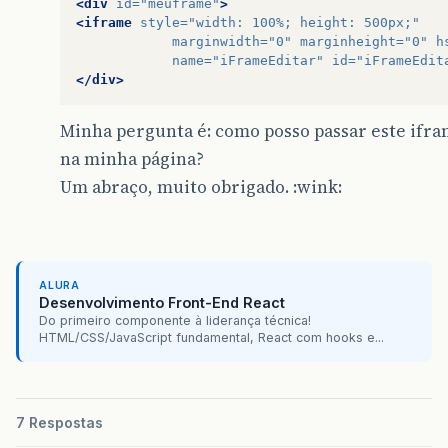
<div
id=
"meuframe"
>
<iframe
style=
"width: 100%; height: 500px;"
marginwidth=
"0"
marginheight=
"0"
h
name=
"iFrameEditar"
id=
"iFrameEdit
</div>
Minha pergunta é: como posso passar este if
na minha página?
Um abraço, muito obrigado. :wink:
ALURA
Desenvolvimento Front-End React
Do primeiro componente à liderança técnica!
HTML/CSS/JavaScript fundamental, React com hooks e...
7 Respostas