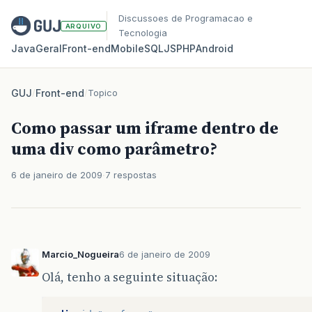
Discussoes de Programacao e
ARQUIVO
Tecnologia
Java
Geral
Front‑end
Mobile
SQL
JS
PHP
Android
GUJ
/
Front-end
/
Topico
Como passar um iframe dentro de
uma div como parâmetro?
6 de janeiro de 2009
7 respostas
Marcio_Nogueira
6 de janeiro de 2009
Olá, tenho a seguinte situação: