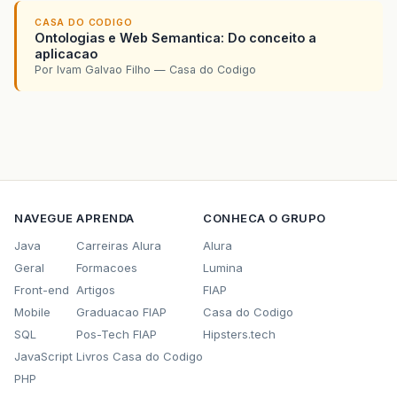
CASA DO CODIGO
Ontologias e Web Semantica: Do conceito a
aplicacao
Por Ivam Galvao Filho — Casa do Codigo
NAVEGUE
APRENDA
CONHECA O GRUPO
Java
Carreiras Alura
Alura
Geral
Formacoes
Lumina
Front-end
Artigos
FIAP
Mobile
Graduacao FIAP
Casa do Codigo
SQL
Pos-Tech FIAP
Hipsters.tech
JavaScript
Livros Casa do Codigo
PHP