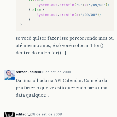
System
.
out
.
println
(
"0"
+
x
+
"/09/08"
)
;
}
else
System
.
out
.
println
(
x
+
"/09/08"
)
;
}

se você quiser fazer isso percorrendo mes ou
até mesmo anos, é só você colocar 1 for()
dentro do outro for() =]
renzonuccitelli
18 de set. de 2008
Da uma olhada na API Calendar. Com ela da
pra fazer o que vc está querendo para uma
data qualquer…
edilson_x
18 de set. de 2008