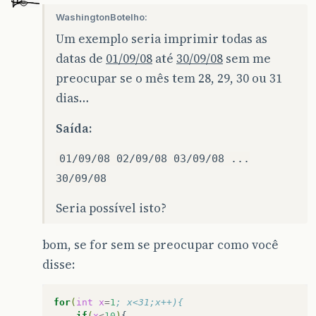
WashingtonBotelho:
Um exemplo seria imprimir todas as
datas de
01/09/08
até
30/09/08
sem me
preocupar se o mês tem 28, 29, 30 ou 31
dias…
Saída:
01/09/08 02/09/08 03/09/08 ...
30/09/08
Seria possível isto?
bom, se for sem se preocupar como você
disse:
for
(
int
x
=
1
; x<31;x++){
if
(
x
<
10
)