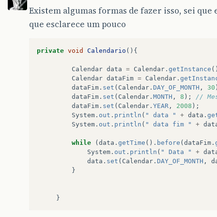
Existem algumas formas de fazer isso, sei que 
que esclarece um pouco
private
void
Calendario
(){
Calendar
data
=
Calendar
.
getInstance
(
Calendar
dataFim
=
Calendar
.
getInstan
dataFim
.
set
(
Calendar
.
DAY_OF_MONTH
,
30
dataFim
.
set
(
Calendar
.
MONTH
,
8
);
// Me
dataFim
.
set
(
Calendar
.
YEAR
,
2008
);
System
.
out
.
println
(
" data "
+
data
.
ge
System
.
out
.
println
(
" data fim "
+
dat
while
(
data
.
getTime
().
before
(
dataFim
.
System
.
out
.
println
(
" Data "
+
dat
data
.
set
(
Calendar
.
DAY_OF_MONTH
,
d
}
}