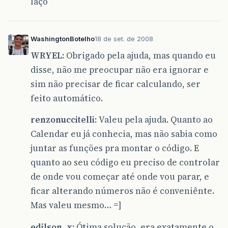
laço
WashingtonBotelho
18 de set. de 2008
WRYEL:
Obrigado pela ajuda, mas quando eu
disse, não me preocupar não era ignorar e
sim não precisar de ficar calculando, ser
feito automático.
renzonuccitelli:
Valeu pela ajuda. Quanto ao
Calendar eu já conhecia, mas não sabia como
juntar as funções pra montar o código. E
quanto ao seu código eu preciso de controlar
de onde vou começar até onde vou parar, e
ficar alterando números não é conveniênte.
Mas valeu mesmo… =]
edilson_x:
Ótima solução, era exatamente o