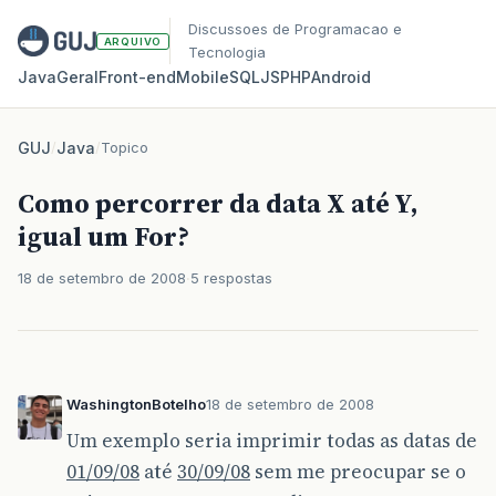
Discussoes de Programacao e
ARQUIVO
Tecnologia
Java
Geral
Front‑end
Mobile
SQL
JS
PHP
Android
GUJ
/
Java
/
Topico
Como percorrer da data X até Y,
igual um For?
18 de setembro de 2008
5 respostas
WashingtonBotelho
18 de setembro de 2008
Um exemplo seria imprimir todas as datas de
01/09/08
até
30/09/08
sem me preocupar se o