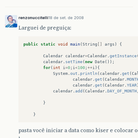
renzonuccitelli
18 de set. de 2008
Larguei de preguiça:
public
static
void
main
(
String
[]
args
)
{
Calendar
calendar
=
Calendar
.
getInstance
calendar
.
setTime
(
new
Date
());
for
(
int
i
=
0
;
i
<
100
;
++
i
){
System
.
out
.
println
(
calendar
.
get
(
Ca
calendar
.
get
(
Calendar
.
MONT
calendar
.
get
(
Calendar
.
YEAR
calendar
.
add
(
Calendar
.
DAY_OF_MONTH
}
}
pasta você iniciar a data como kiser e colocar 