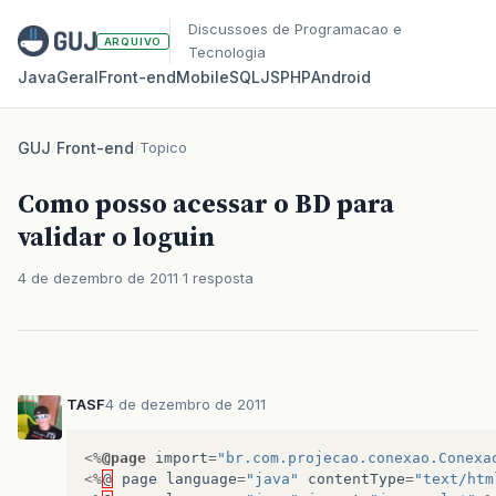
Discussoes de Programacao e
ARQUIVO
Tecnologia
Java
Geral
Front‑end
Mobile
SQL
JS
PHP
Android
GUJ
/
Front-end
/
Topico
Como posso acessar o BD para
validar o loguin
4 de dezembro de 2011
1 resposta
TASF
4 de dezembro de 2011
<%
@page
import
=
"br.com.projecao.conexao.Conexa
<%
@
page
language
=
"java"
contentType
=
"text/htm