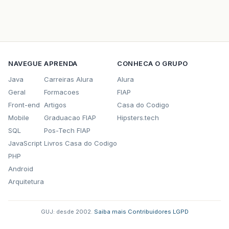
NAVEGUE
APRENDA
CONHECA O GRUPO
Java
Carreiras Alura
Alura
Geral
Formacoes
FIAP
Front-end
Artigos
Casa do Codigo
Mobile
Graduacao FIAP
Hipsters.tech
SQL
Pos-Tech FIAP
JavaScript
Livros Casa do Codigo
PHP
Android
Arquitetura
GUJ: desde 2002.
·
Saiba mais
·
Contribuidores
·
LGPD