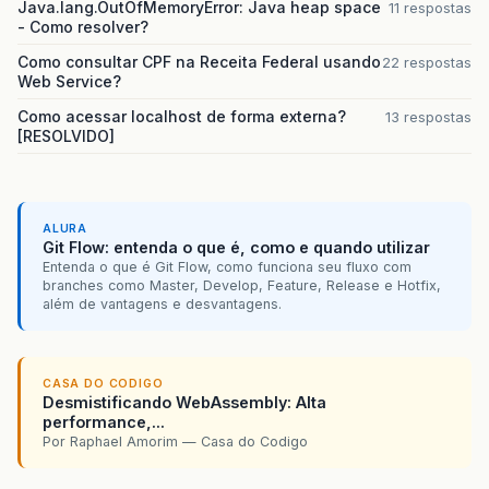
Java.lang.OutOfMemoryError: Java heap space
11 respostas
- Como resolver?
<
script
>
alert
(
"Usuario ou 
Como consultar CPF na Receita Federal usando
22 respostas
Web Service?
Como acessar localhost de forma externa?
13 respostas
[RESOLVIDO]
<
br
/><
br
/><
br
/><
br
/><
br
/><
br
/><
br
/><
br
/></
</
tr
>
ALURA
<
tr
>
Git Flow: entenda o que é, como e quando utilizar
<
td
colspan
=
'2'
class
=
rodape
><
center
>
heheh
Entenda o que é Git Flow, como funciona seu fluxo com
</
tr
>
branches como Master, Develop, Feature, Release e Hotfix,
</
table
>
além de vantagens e desvantagens.
</
center
>
</
body
>
</
html
>
CASA DO CODIGO
Desmistificando WebAssembly: Alta
performance,...
Por Raphael Amorim — Casa do Codigo