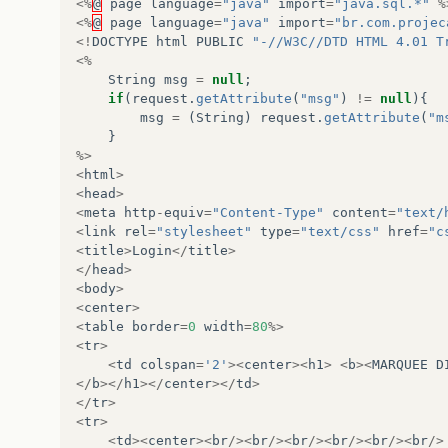
<%
@
page
language
=
"java"
import
=
"java.sql.*"
%
<%
@
page
language
=
"java"
import
=
"br.com.projec
<!
DOCTYPE
html
PUBLIC
"-//W3C//DTD HTML 4.01 T
<%
String
msg
=
null
;
if
(
request
.
getAttribute
(
"msg"
)
!=
null
){
msg
=
(
String
)
request
.
getAttribute
(
"m
}
%>
<
html
>
<
head
>
<
meta
http
-
equiv
=
"Content-Type"
content
=
"text/
<
link
rel
=
"stylesheet"
type
=
"text/css"
href
=
"c
<
title
>
Login
</
title
>
</
head
>
<
body
>
<
center
>
<
table
border
=
0
width
=
80
%>
<
tr
>
<
td
colspan
=
'2'
><
center
><
h1
>
<
b
><
MARQUEE
D
</
b
></
h1
></
center
></
td
>
</
tr
>
<
tr
>
<
td
><
center
><
br
/><
br
/><
br
/><
br
/><
br
/><
br
/>