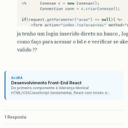
<%
Conexao
c
=
new
Conexao
();
Connection
conn
=
c
.
criarConexao
();
if
(
request
.
getParameter
(
"acao"
)
==
null
){
%>
<
form
action
=
"index.jsp?acao=vai"
method
=
"
<
table
border
=
"1"
class
=
login
>
ja tenho um login inserido direto no banco , l
<
tr
class
=
login
>
como faço para acessar o bd e e verificar se ak
<
td
><
b
>
Login
</
b
></
td
>
<
td
><
input
type
=
"text"
name
=
"l
valido ??
</
tr
>
<
tr
class
=
login
>
<
td
><
b
>
Senha
</
b
></
td
>
<
td
><
input
type
=
"password"
nam
</
tr
>
ALURA
<
tr
>
Desenvolvimento Front-End React
<
td
colspan
=
2
><
center
><
input
t
Do primeiro componente à liderança técnica!
</
tr
>
HTML/CSS/JavaScript fundamental, React com hooks e...
</
table
>
</
form
>
<%
}
%>
1 Resposta