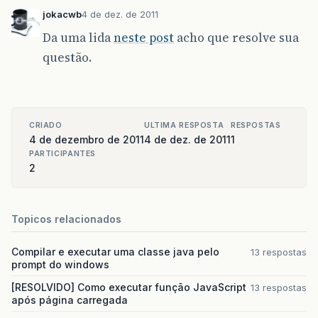
jokacwb
4 de dez. de 2011
<%
Da uma lida
neste post
acho que resolve sua
questão.
galera
aki
eu
preciso
acessar
o
banco
de
pq
c
for
valido
vai
aparecer
o
a
grato
pela
forca
%>
CRIADO
ULTIMA RESPOSTA
RESPOSTAS
4 de dezembro de 2011
4 de dez. de 2011
1
PARTICIPANTES
2
Topicos relacionados
Compilar e executar uma classe java pelo
13 respostas
<
script
>
alert
(
"Logado"
);
gotoPage
(
"/pagina
prompt do windows
[RESOLVIDO] Como executar função JavaScript
13 respostas
após página carregada