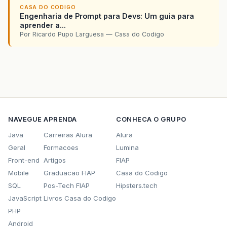
CASA DO CODIGO
Engenharia de Prompt para Devs: Um guia para
aprender a...
Por Ricardo Pupo Larguesa — Casa do Codigo
NAVEGUE
APRENDA
CONHECA O GRUPO
Java
Carreiras Alura
Alura
Geral
Formacoes
Lumina
Front-end
Artigos
FIAP
Mobile
Graduacao FIAP
Casa do Codigo
SQL
Pos-Tech FIAP
Hipsters.tech
JavaScript
Livros Casa do Codigo
PHP
Android