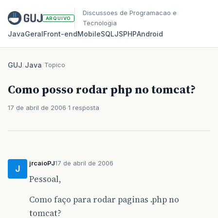
Discussoes de Programacao e
ARQUIVO
Tecnologia
Java
Geral
Front‑end
Mobile
SQL
JS
PHP
Android
GUJ
/
Java
/
Topico
Como posso rodar php no tomcat?
17 de abril de 2006
1 resposta
jrcaioPJ
17 de abril de 2006
J
Pessoal,
Como faço para rodar paginas .php no
tomcat?