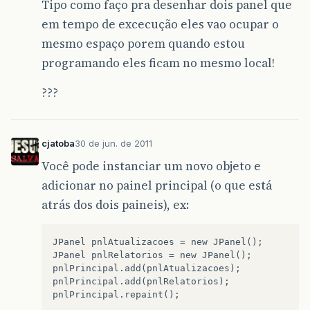
Tipo como faço pra desenhar dois panel que
em tempo de excecução eles vao ocupar o
mesmo espaço porem quando estou
programando eles ficam no mesmo local!
???
cjatoba
30 de jun. de 2011
Você pode instanciar um novo objeto e
adicionar no painel principal (o que está
atrás dos dois paineis), ex:
JPanel pnlAtualizacoes = new JPanel();

JPanel pnlRelatorios = new JPanel();

pnlPrincipal.add(pnlAtualizacoes);

pnlPrincipal.add(pnlRelatorios);
