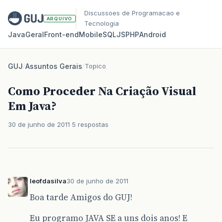
Discussoes de Programacao e
ARQUIVO
Tecnologia
Java
Geral
Front‑end
Mobile
SQL
JS
PHP
Android
GUJ
/
Assuntos Gerais
/
Topico
Como Proceder Na Criação Visual
Em Java?
30 de junho de 2011
5 respostas
leofdasilva
30 de junho de 2011
Boa tarde Amigos do GUJ!
Eu programo JAVA SE a uns dois anos! E