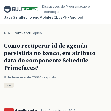
Discussoes de Programacao e
ARQUIVO
Tecnologia
Java
Geral
Front‑end
Mobile
SQL
JS
PHP
Android
GUJ
/
Front-end
/
Topico
Como recuperar id de agenda
persistida no banco, em atributo
data do componente Schedule
Primefaces?
8 de fevereiro de 2016
1 resposta
java
danyllo.sudario
8 de fevereiro de 2016