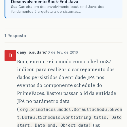
Desenvolvimento Back-End Java
Sua Carreira em desenvolvimento back-end Java: dos
fundamentos à arquitetura de sistemas...
1 Resposta
danyllo.sudario
10 de fev. de 2016
D
Bom, encontrei o modo como o helton87
indicou para realizar o carregamento dos
dados persistidos da entidade JPA nos
eventos do componente schedule do
PrimeFaces. Bastou passar o id da entidade
JPA no parâmetro data
(
org.primefaces.model.DefaultScheduleEven
t.DefaultScheduleEvent(String title, Date
) ao
start, Date end, Object data)