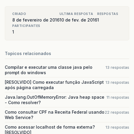
CRIADO
ULTIMA RESPOSTA
RESPOSTAS
8 de fevereiro de 2016
10 de fev. de 2016
1
PARTICIPANTES
1
Topicos relacionados
Compilar e executar uma classe java pelo
13 respostas
prompt do windows
[RESOLVIDO] Como executar função JavaScript
13 respostas
após página carregada
Java.lang.OutOfMemoryError: Java heap space
11 respostas
- Como resolver?
Como consultar CPF na Receita Federal usando
22 respostas
Web Service?
Como acessar localhost de forma externa?
13 respostas
[RESOLVIDO]