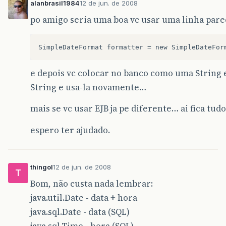
alanbrasil1984
12 de jun. de 2008
po amigo seria uma boa vc usar uma linha pare
SimpleDateFormat
formatter
=
new
SimpleDateFor
e depois vc colocar no banco como uma String 
String e usa-la novamente…
mais se vc usar EJB ja pe diferente… ai fica tud
espero ter ajudado.
thingol
12 de jun. de 2008
T
Bom, não custa nada lembrar:
java.util.Date - data + hora
java.sql.Date - data (SQL)
java.sql.Time - hora (SQL)