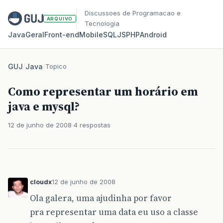
Discussoes de Programacao e
ARQUIVO
Tecnologia
Java
Geral
Front‑end
Mobile
SQL
JS
PHP
Android
GUJ
/
Java
/
Topico
Como representar um horário em
java e mysql?
12 de junho de 2008
4 respostas
cloudx
12 de junho de 2008
Ola galera, uma ajudinha por favor
pra representar uma data eu uso a classe