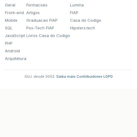
Geral
Formacoes
Lumina
Front-end
Artigos
FIAP
Mobile
Graduacao FIAP
Casa do Codigo
SQL
Pos-Tech FIAP
Hipsters.tech
JavaScript
Livros Casa do Codigo
PHP
Android
Arquitetura
GUJ: desde 2002.
·
Saiba mais
·
Contribuidores
·
LGPD