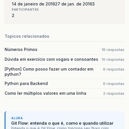
14 de janeiro de 2016
27 de jan. de 2016
3
PARTICIPANTES
2
Topicos relacionados
Números Primos
16 respostas
Dúvida em exercício com vogais e consoantes
10 respostas
[Python] Como posso fazer um contador em
6 respostas
python?
Python para Backend
6 respostas
Como ler múltiplos valores em uma linha
2 respostas
ALURA
Git Flow: entenda o que é, como e quando utilizar
Entenda o que é Git Flow, como funciona seu fluxo com