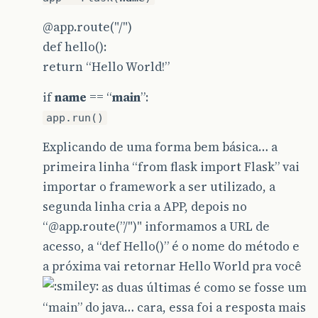
@app.route
("/")
def hello():
return “Hello World!”
if
name
== “
main
”:
app.run()
Explicando de uma forma bem básica… a
primeira linha “from flask import Flask” vai
importar o framework a ser utilizado, a
segunda linha cria a APP, depois no
“
@app.route
(”/")" informamos a URL de
acesso, a “def Hello()” é o nome do método e
a próxima vai retornar Hello World pra você
as duas últimas é como se fosse um
“main” do java… cara, essa foi a resposta mais