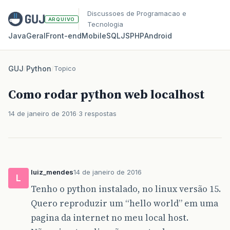
Discussoes de Programacao e
ARQUIVO
Tecnologia
Java
Geral
Front‑end
Mobile
SQL
JS
PHP
Android
GUJ
/
Python
/
Topico
Como rodar python web localhost
14 de janeiro de 2016
3 respostas
luiz_mendes
14 de janeiro de 2016
L
Tenho o python instalado, no linux versão 15.
Quero reproduzir um “hello world” em uma
pagina da internet no meu local host.