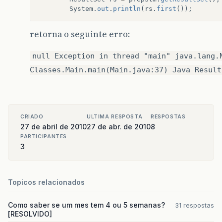
System
.
out
.
println
(
rs
.
first
());
retorna o seguinte erro:
null Exception in thread "main" java.lang.
Classes.Main.main(Main.java:37) Java Result
CRIADO
ULTIMA RESPOSTA
RESPOSTAS
27 de abril de 2010
27 de abr. de 2010
8
PARTICIPANTES
3
Topicos relacionados
Como saber se um mes tem 4 ou 5 semanas?
31 respostas
[RESOLVIDO]