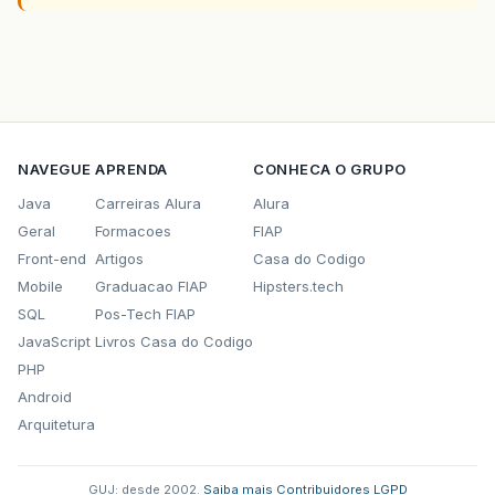
NAVEGUE
APRENDA
CONHECA O GRUPO
Java
Carreiras Alura
Alura
Geral
Formacoes
FIAP
Front-end
Artigos
Casa do Codigo
Mobile
Graduacao FIAP
Hipsters.tech
SQL
Pos-Tech FIAP
JavaScript
Livros Casa do Codigo
PHP
Android
Arquitetura
GUJ: desde 2002.
·
Saiba mais
·
Contribuidores
·
LGPD