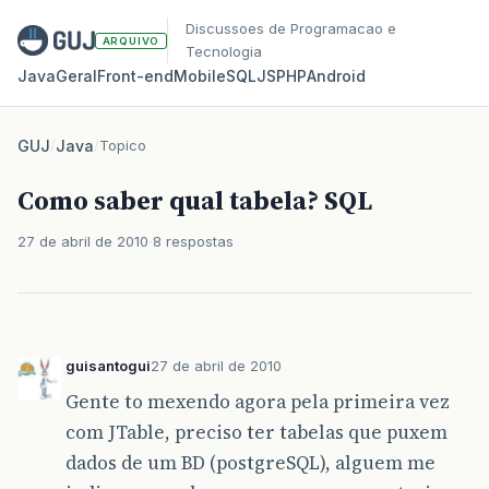
Discussoes de Programacao e
ARQUIVO
Tecnologia
Java
Geral
Front‑end
Mobile
SQL
JS
PHP
Android
GUJ
/
Java
/
Topico
Como saber qual tabela? SQL
27 de abril de 2010
8 respostas
guisantogui
27 de abril de 2010
Gente to mexendo agora pela primeira vez
com JTable, preciso ter tabelas que puxem
dados de um BD (postgreSQL), alguem me