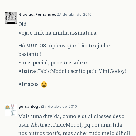
Nicolas_Fernandes
27 de abr. de 2010
Olá!
Veja o link na minha assinatura!
Há MUITOS tópicos que irão te ajudar
bastante!
Em especial, procure sobre
AbstracTableModel escrito pelo ViniGodoy!
Abraços!
guisantogui
27 de abr. de 2010
Mais uma duvida, como e qual classes devo
usar AbstractTableModel, pq dei uma lida
nos outros post’s, mas achei tudo meio dificil