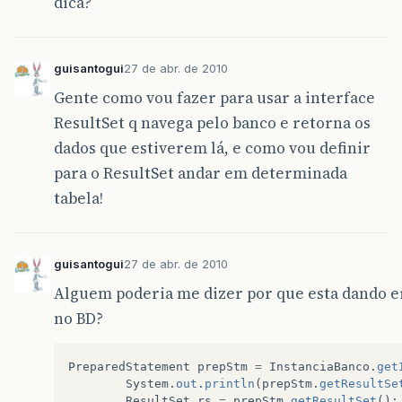
dica?
guisantogui
27 de abr. de 2010
Gente como vou fazer para usar a interface
ResultSet q navega pelo banco e retorna os
dados que estiverem lá, e como vou definir
para o ResultSet andar em determinada
tabela!
guisantogui
27 de abr. de 2010
Alguem poderia me dizer por que esta dando er
no BD?
PreparedStatement
prepStm
=
InstanciaBanco
.
get
System
.
out
.
println
(
prepStm
.
getResultSe
ResultSet
rs
=
prepStm
.
getResultSet
();