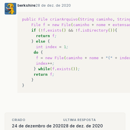
berkshire
28 de dez. de 2020
public
File
criarArquivo
(
String
caminho
,
Strin
File
f
=
new
File
(
caminho
+
nome
+
extensa
if
(
!
f
.
exists
()
&&
!
f
.
isDirectory
())
return
f
;
}
else
int
index
=
1
;
do
f
=
new
File
(
caminho
+
nome
+
"("
+
inde
index
++
;
}
while
(
f
.
exists
())
;
return
f
;
}

CRIADO
ULTIMA RESPOSTA
24 de dezembro de 2020
28 de dez. de 2020