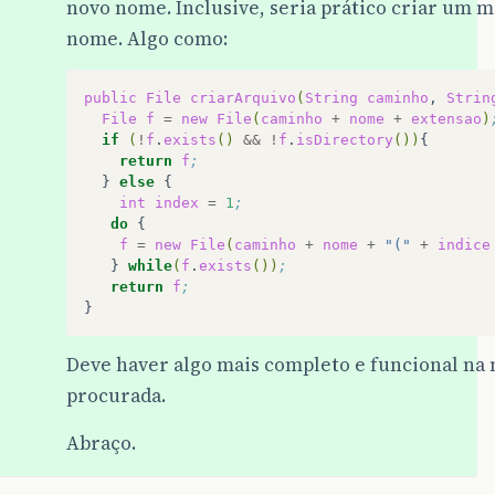
novo nome. Inclusive, seria prático criar um m
nome. Algo como:
public
File
criarArquivo
(
String
caminho
,
Strin
File
f
=
new
File
(
caminho
+
nome
+
extensao
)
if
(
!
f
.
exists
()
&&
!
f
.
isDirectory
())
return
f
;
}
else
int
index
=
1
;
do
f
=
new
File
(
caminho
+
nome
+
"("
+
indice
}
while
(
f
.
exists
())
;
return
f
;
Deve haver algo mais completo e funcional na 
procurada.
Abraço.