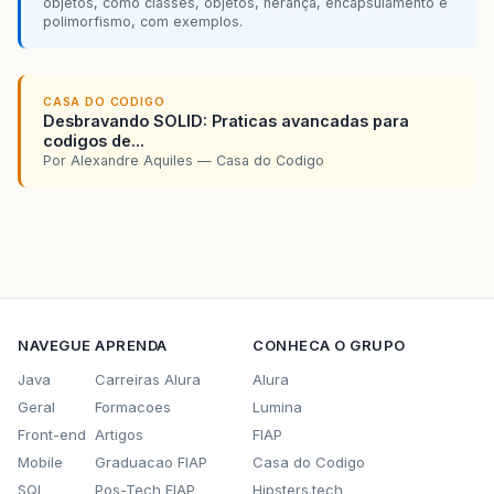
objetos, como classes, objetos, herança, encapsulamento e
polimorfismo, com exemplos.
CASA DO CODIGO
Desbravando SOLID: Praticas avancadas para
codigos de...
Por Alexandre Aquiles — Casa do Codigo
NAVEGUE
APRENDA
CONHECA O GRUPO
Java
Carreiras Alura
Alura
Geral
Formacoes
Lumina
Front-end
Artigos
FIAP
Mobile
Graduacao FIAP
Casa do Codigo
SQL
Pos-Tech FIAP
Hipsters.tech