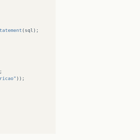
tatement
(
sql
);
;
ricao"
));