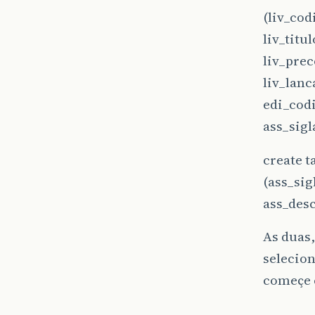
(liv_co
liv_titu
liv_prec
liv_lan
edi_cod
ass_sigl
create t
(ass_sig
ass_desc
As duas,
selecion
começe 