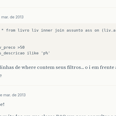
 mar. de 2013
 * from livro liv inner join assunto ass on (liv.a
v_preco >50

linhas de where contem seus filtros.. o i em frente 
e
de mar. de 2013
e!