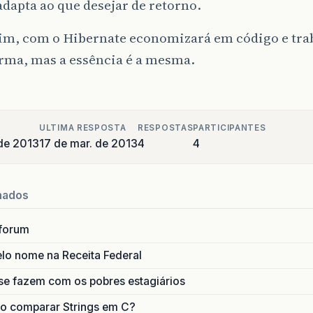
adapta ao que desejar de retorno.
return
lista
;
}
catch
(
SQLException
e
)
{
im, com o Hibernate economizará em código e tra
// TODO Auto-generated catch block
orma, mas a essência é a mesma.
throw
new
RuntimeException
(
e
);
}
ULTIMA RESPOSTA
RESPOSTAS
PARTICIPANTES
de 2013
17 de mar. de 2013
4
4
nados
forum
lo nome na Receita Federal
se fazem com os pobres estagiários
o comparar Strings em C?