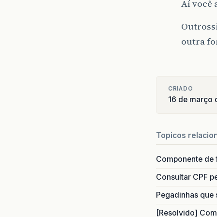
Aí você 
Outross
outra f
}
CRIADO
16 de março 
Topicos relacio
Componente de 
Consultar CPF pe
Pegadinhas que 
[Resolvido] Com