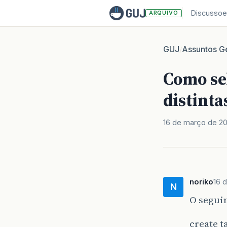
Discussoe
ARQUIVO
GUJ
Assuntos Ge
/
Como se
distinta
16 de março de 2
noriko
16 
N
O seguin
create t