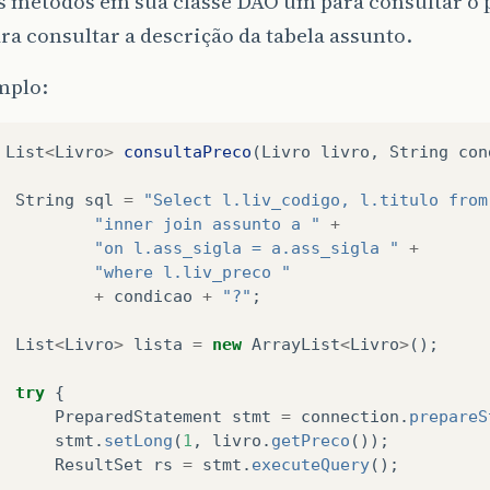
s métodos em sua classe DAO um para consultar o p
ra consultar a descrição da tabela assunto.
mplo:
List
<
Livro
>
consultaPreco
(
Livro
livro
,
String
con
String
sql
=
"Select l.liv_codigo, l.titulo from
"inner join assunto a "
+
"on l.ass_sigla = a.ass_sigla "
+
"where l.liv_preco "
+
condicao
+
"?"
;
List
<
Livro
>
lista
=
new
ArrayList
<
Livro
>
();
try
{
PreparedStatement
stmt
=
connection
.
prepareS
stmt
.
setLong
(
1
,
livro
.
getPreco
());
ResultSet
rs
=
stmt
.
executeQuery
();