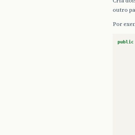
Cria doi
outro pa
Por exe
public