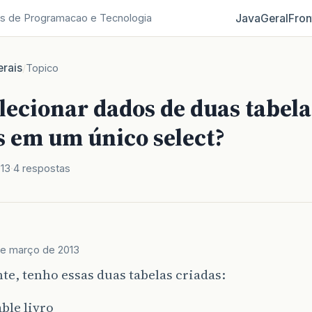
Java
Geral
Fron
s de Programacao e Tecnologia
rais
/
Topico
lecionar dados de duas tabela
s em um único select?
013
4 respostas
de março de 2013
te, tenho essas duas tabelas criadas:
able livro