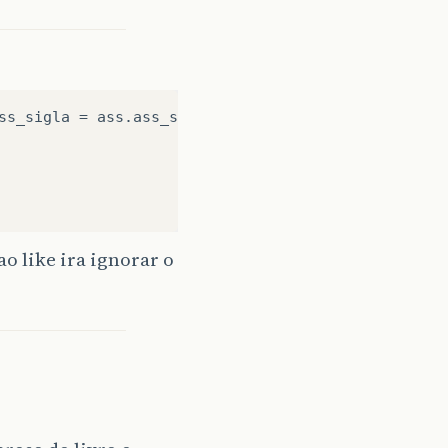
ss_sigla = ass.ass_sigla)

ao like ira ignorar o