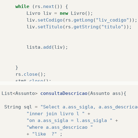
while
(
rs
.
next
())
{
Livro
liv
=
new
Livro
();
liv
.
setCodigo
(
rs
.
getLong
(
"liv_codigo"
));
liv
.
setTitulo
(
rs
.
getString
(
"titulo"
));
lista
.
add
(
liv
);
}
rs
.
close
();
stmt
.
close
();
List
<
Assunto
>
consultaDescricao
(
Assunto
ass
){
return
lista
;
}
catch
(
SQLException
e
)
{
String
sql
=
"Select a.ass_sigla, a.ass_descrica
// TODO Auto-generated catch block
"inner join livro l "
+
throw
new
RuntimeException
(
e
);
"on a.ass_sigla = l.ass_sigla "
+
}
"where a.ass_descricao "
+
"like  ?"
;