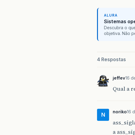
ALURA
Sistemas ope
Descubra o que
objetiva. Não 
4 Respostas
jeffev
16 d
Qual a r
noriko
16 
N
ass_sigl
a ass_s