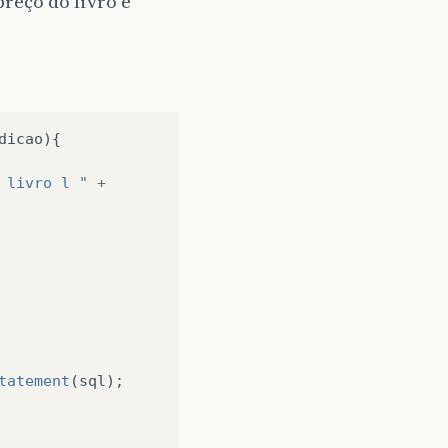
reço do livro e
dicao
){
 livro l "
+
tatement
(
sql
);