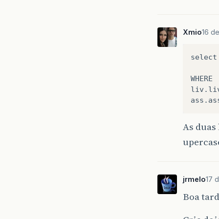
Xmio
16 de
select
WHERE

liv.li
As duas 
upercas
jrmelo
17 
Boa tard