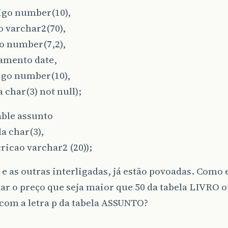
digo number(10),
lo varchar2(70),
o number(7,2),
camento date,
igo number(10),
a char(3) not null);
able assunto
la char(3),
ricao varchar2 (20));
 e as outras interligadas, já estão povoadas. Como 
ar o preço que seja maior que 50 da tabela LIVRO o
com a letra p da tabela ASSUNTO?