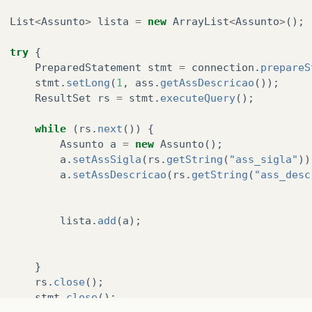
List
<
Assunto
>
lista
=
new
ArrayList
<
Assunto
>
();
try
{
PreparedStatement
stmt
=
connection
.
prepareS
stmt
.
setLong
(
1
,
ass
.
getAssDescricao
());
ResultSet
rs
=
stmt
.
executeQuery
();
while
(
rs
.
next
())
{
Assunto
a
=
new
Assunto
();
a
.
setAssSigla
(
rs
.
getString
(
"ass_sigla"
))
a
.
setAssDescricao
(
rs
.
getString
(
"ass_desc
lista
.
add
(
a
);
}
rs
.
close
();
stmt
.
close
();