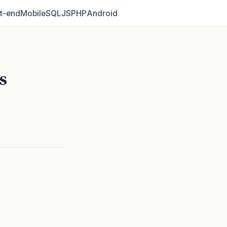
t‑end
Mobile
SQL
JS
PHP
Android
s