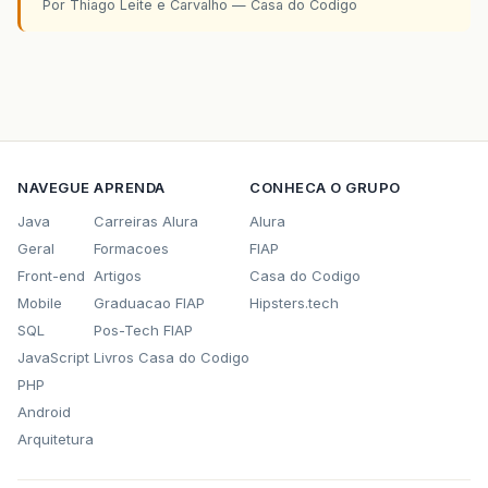
Por Thiago Leite e Carvalho — Casa do Codigo
NAVEGUE
APRENDA
CONHECA O GRUPO
Java
Carreiras Alura
Alura
Geral
Formacoes
FIAP
Front-end
Artigos
Casa do Codigo
Mobile
Graduacao FIAP
Hipsters.tech
SQL
Pos-Tech FIAP
JavaScript
Livros Casa do Codigo
PHP
Android
Arquitetura