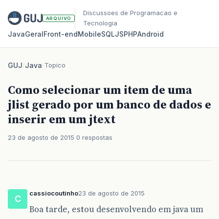
Discussoes de Programacao e
ARQUIVO
Tecnologia
Java
Geral
Front‑end
Mobile
SQL
JS
PHP
Android
GUJ
/
Java
/
Topico
Como selecionar um item de uma
jlist gerado por um banco de dados e
inserir em um jtext
23 de agosto de 2015
0 respostas
cassiocoutinho
23 de agosto de 2015
C
Boa tarde, estou desenvolvendo em java um