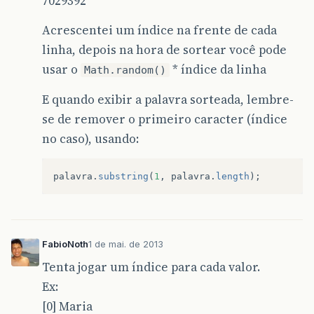
7029392
Acrescentei um índice na frente de cada
linha, depois na hora de sortear você pode
usar o
* índice da linha
Math.random()
E quando exibir a palavra sorteada, lembre-
se de remover o primeiro caracter (índice
no caso), usando:
palavra
.
substring
(
1
,
palavra
.
length
);
FabioNoth
1 de mai. de 2013
Tenta jogar um índice para cada valor.
Ex:
[0] Maria