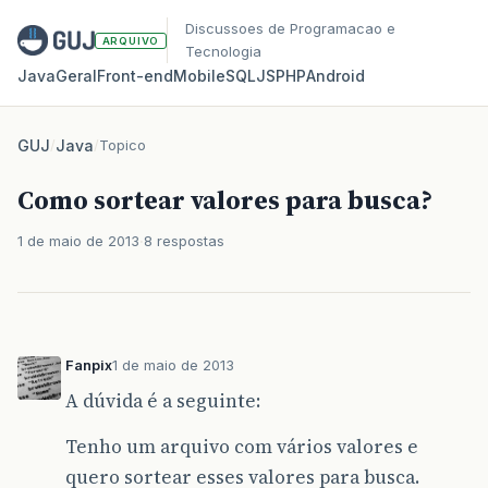
Discussoes de Programacao e
ARQUIVO
Tecnologia
Java
Geral
Front‑end
Mobile
SQL
JS
PHP
Android
GUJ
/
Java
/
Topico
Como sortear valores para busca?
1 de maio de 2013
8 respostas
Fanpix
1 de maio de 2013
A dúvida é a seguinte:
Tenho um arquivo com vários valores e
quero sortear esses valores para busca.