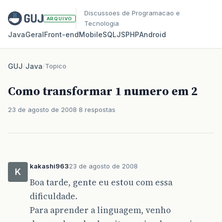
Discussoes de Programacao e
ARQUIVO
Tecnologia
Java
Geral
Front‑end
Mobile
SQL
JS
PHP
Android
GUJ
/
Java
/
Topico
Como transformar 1 numero em 2
23 de agosto de 2008
8 respostas
kakashi963
23 de agosto de 2008
K
Boa tarde, gente eu estou com essa
dificuldade.
Para aprender a linguagem, venho