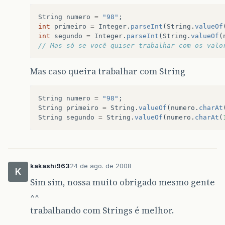
String
numero
=
"98"
;
int
primeiro
=
Integer
.
parseInt
(
String
.
valueOf
int
segundo
=
Integer
.
parseInt
(
String
.
valueOf
(
// Mas só se você quiser trabalhar com os valo
Mas caso queira trabalhar com String
String
numero
=
"98"
;
String
primeiro
=
String
.
valueOf
(
numero
.
charAt
String
segundo
=
String
.
valueOf
(
numero
.
charAt
(
kakashi963
24 de ago. de 2008
K
Sim sim, nossa muito obrigado mesmo gente
^^
trabalhando com Strings é melhor.