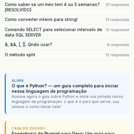
Como saber se um mes tem 4 ou 5 semanas?
31 respostas
[RESOLVIDO]
Como converter inteiro para string!
13 respostas
Comando SELECT para selecionar intervalo de
12 respostas
data SQL SERVER
&, &&, |, ||. Qndo usar?
6 respostas
O método split
12 respostas
ALURA
O que é Python? — um guia completo para iniciar
nessa linguagem de programação
Acesse agora o guia sobre Python e inicie sua jornada nessa
linguagem de programação: o que é e para que serve, sua
sintaxe e como iniciar nela!
CASA DO CODIGO
Engenharia de Prompt para Devs: Um guia para