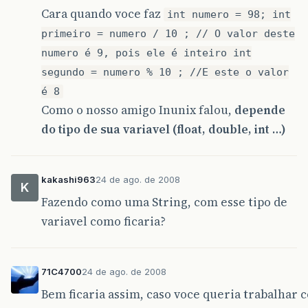
Cara quando voce faz
int numero = 98; int
primeiro = numero / 10 ; // O valor deste
numero é 9, pois ele é inteiro int
segundo = numero % 10 ; //E este o valor
é 8
Como o nosso amigo Inunix falou,
depende
do tipo de sua variavel (float, double, int …)
kakashi963
24 de ago. de 2008
K
Fazendo como uma String, com esse tipo de
variavel como ficaria?
71C4700
24 de ago. de 2008
Bem ficaria assim, caso voce queria trabalhar co