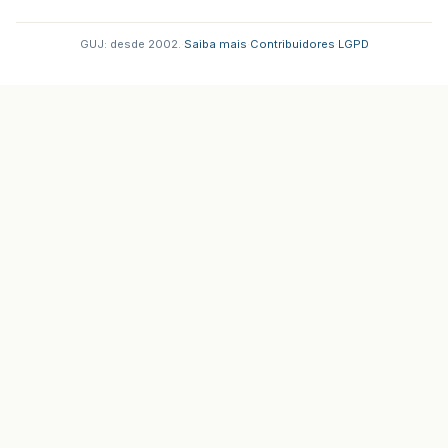
GUJ: desde 2002.
·
Saiba mais
·
Contribuidores
·
LGPD