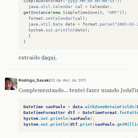
SimpleDateFormat
(
"yyyy-MM-dd HH:mm:ss"
);
java
.
util
.
Calendar
cal
=
Calendar
.
getInstance
(
new
SimpleTimeZone
(
0
,
"GMT"
));
format
.
setCalendar
(
cal
);
java
.
util
.
Date
date
=
format
.
parse
(
"2003-01-
System
.
out
.
println
(
date
);
}
}
extraído
daqui
.
Rodrigo_Sasaki
20 de dez. de 2011
Complementando… tentei fazer usando JodaTim
DateTime
saoPaulo
=
data
.
withZoneRetainFields
(
DateTimeFormatter
dtf
=
DateTimeFormat
.
forPatt
System
.
out
.
println
(
saoPaulo
);
System
.
out
.
println
(
dtf
.
print
(
saoPaulo
.
getMilli