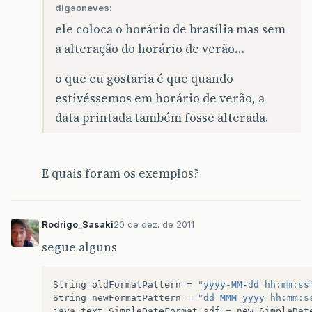
digaoneves:
ele coloca o horário de brasília mas sem
a alteração do horário de verão…
o que eu gostaria é que quando
estivéssemos em horário de verão, a
data printada também fosse alterada.
E quais foram os exemplos?
Rodrigo_Sasaki
20 de dez. de 2011
segue alguns
String
oldFormatPattern
=
"yyyy-MM-dd hh:mm:ss
String
newFormatPattern
=
"dd MMM yyyy hh:mm:s
java
.
text
.
SimpleDateFormat
sdf
=
new
SimpleDat