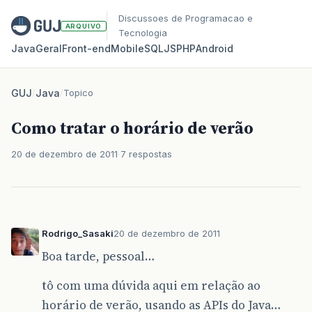
Discussoes de Programacao e
ARQUIVO
Tecnologia
Java
Geral
Front‑end
Mobile
SQL
JS
PHP
Android
GUJ
/
Java
/
Topico
Como tratar o horário de verão
20 de dezembro de 2011
7 respostas
Rodrigo_Sasaki
20 de dezembro de 2011
Boa tarde, pessoal…
tô com uma dúvida aqui em relação ao
horário de verão, usando as APIs do Java…