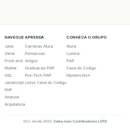
NAVEGUE
APRENDA
CONHECA O GRUPO
Java
Carreiras Alura
Alura
Geral
Formacoes
Lumina
Front-end
Artigos
FIAP
Mobile
Graduacao FIAP
Casa do Codigo
SQL
Pos-Tech FIAP
Hipsters.tech
JavaScript
Livros Casa do Codigo
PHP
Android
Arquitetura
GUJ: desde 2002.
·
Saiba mais
·
Contribuidores
·
LGPD