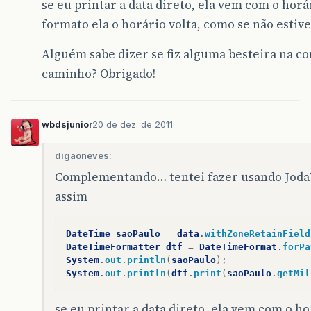
se eu printar a data direto, ela vem com o hor
formato ela o horário volta, como se não estiv
Alguém sabe dizer se fiz alguma besteira na co
caminho? Obrigado!
wbdsjunior
20 de dez. de 2011
digaoneves:
Complementando… tentei fazer usando JodaT
assim
DateTime
saoPaulo
=
data
.
withZoneRetainField
DateTimeFormatter
dtf
=
DateTimeFormat
.
forPa
System
.
out
.
println
(
saoPaulo
);
System
.
out
.
println
(
dtf
.
print
(
saoPaulo
.
getMil
se eu printar a data direto, ela vem com o 