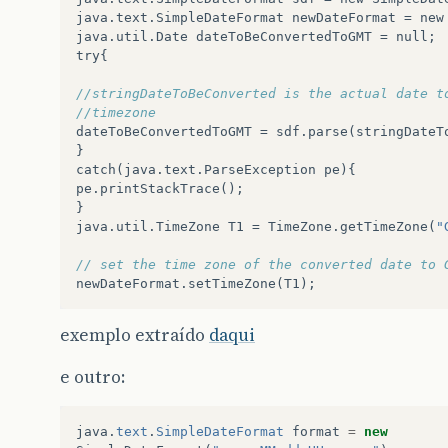
java
.
text
.
SimpleDateFormat
newDateFormat
=
new
java
.
util
.
Date
dateToBeConvertedToGMT
=
null
;
try
{
//stringDateToBeConverted is the actual date t
//timezone
dateToBeConvertedToGMT
=
sdf
.
parse
(
stringDateT
}
catch
(
java
.
text
.
ParseException
pe
){
pe
.
printStackTrace
();
}
java
.
util
.
TimeZone
T1
=
TimeZone
.
getTimeZone
(
"
// set the time zone of the converted date to 
newDateFormat
.
setTimeZone
(
T1
);
exemplo extraído
daqui
e outro:
java
.
text
.
SimpleDateFormat
format
=
new