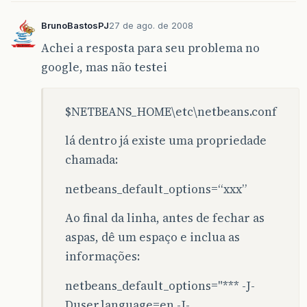
BrunoBastosPJ
27 de ago. de 2008
Achei a resposta para seu problema no
google, mas não testei
$NETBEANS_HOME\etc\netbeans.conf
lá dentro já existe uma propriedade
chamada:
netbeans_default_options=“xxx”
Ao final da linha, antes de fechar as
aspas, dê um espaço e inclua as
informações:
netbeans_default_options="*** -J-
Duser.language=en -J-