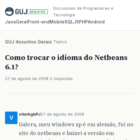
Discussoes de Programacao e
ARQUIVO
Tecnologia
Java
Geral
Front‑end
Mobile
SQL
JS
PHP
Android
GUJ
/
Assuntos Gerais
/
Topico
Como trocar o idioma do Netbeans
6.1?
27 de agosto de 2008
2 respostas
vitorkgbPJ
27 de agosto de 2008
V
Galera, meu windows xp é em alemão, fui no
site do netbeans e baixei a versão em