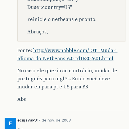
Duser.country=US"
reinicie o netbeans e pronto.
Abraços,
Fonte:
http://www.nabble.com/-OT--Mudar-
Idioma-do-Netbeans-6.0-td16302601.html
No caso ele queria ao contrário, mudar de
português para inglês. Então você deve
mudar en para pt e US para BR.
Abs
ecnjavaPJ
17 de nov. de 2008
E