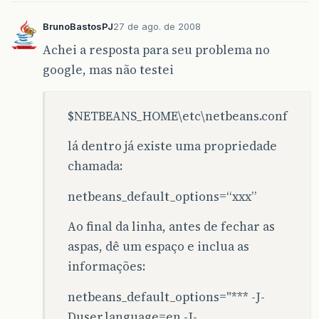
BrunoBastosPJ
27 de ago. de 2008
Achei a resposta para seu problema no
google, mas não testei
$NETBEANS_HOME\etc\netbeans.conf
lá dentro já existe uma propriedade
chamada:
netbeans_default_options=“xxx”
Ao final da linha, antes de fechar as
aspas, dê um espaço e inclua as
informações:
netbeans_default_options="*** -J-
Duser.language=en -J-