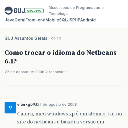
Discussoes de Programacao e
ARQUIVO
Tecnologia
Java
Geral
Front‑end
Mobile
SQL
JS
PHP
Android
GUJ
/
Assuntos Gerais
/
Topico
Como trocar o idioma do Netbeans
6.1?
27 de agosto de 2008
2 respostas
vitorkgbPJ
27 de agosto de 2008
V
Galera, meu windows xp é em alemão, fui no
site do netbeans e baixei a versão em