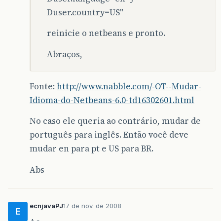
Duser.country=US"
reinicie o netbeans e pronto.
Abraços,
Fonte:
http://www.nabble.com/-OT--Mudar-
Idioma-do-Netbeans-6.0-td16302601.html
No caso ele queria ao contrário, mudar de
português para inglês. Então você deve
mudar en para pt e US para BR.
Abs
ecnjavaPJ
17 de nov. de 2008
E