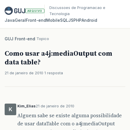
Discussoes de Programacao e
ARQUIVO
Tecnologia
Java
Geral
Front‑end
Mobile
SQL
JS
PHP
Android
GUJ
/
Front-end
/
Topico
Como usar a4j:mediaOutput com
data table?
21 de janeiro de 2010
1 resposta
Kim_Elias
21 de janeiro de 2010
K
Alguem sabe se existe alguma possibilidade
de usar dataTable com o a4j:mediaOutput