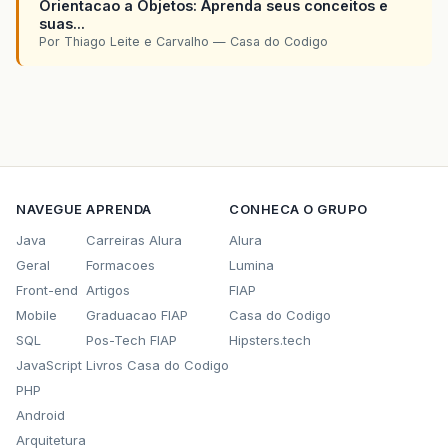
Orientacao a Objetos: Aprenda seus conceitos e
suas...
Por Thiago Leite e Carvalho — Casa do Codigo
NAVEGUE
APRENDA
CONHECA O GRUPO
Java
Carreiras Alura
Alura
Geral
Formacoes
Lumina
Front-end
Artigos
FIAP
Mobile
Graduacao FIAP
Casa do Codigo
SQL
Pos-Tech FIAP
Hipsters.tech
JavaScript
Livros Casa do Codigo
PHP
Android
Arquitetura