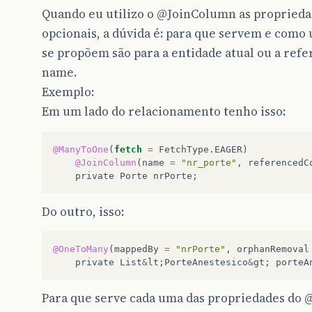
Quando eu utilizo o
@JoinColumn
as proprieda
opcionais, a dúvida é: para que servem e como ut
se propõem são para a entidade atual ou a ref
name.
Exemplo:
Em um lado do relacionamento tenho isso:
@ManyToOne
(
fetch
=
FetchType
.
EAGER
)
@JoinColumn
(
name
=
"nr_porte"
,
referencedC
private
Porte
nrPorte
;
Do outro, isso:
@OneToMany
(
mappedBy
=
"nrPorte"
,
orphanRemoval
private
List
&
lt
;
PorteAnestesico
&
gt
;
porteA
Para que serve cada uma das propriedades do
@