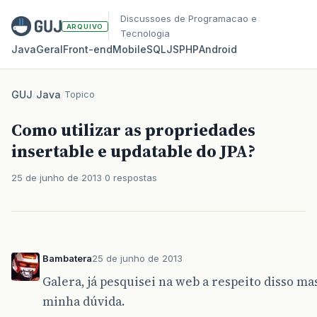
Discussoes de Programacao e
ARQUIVO
Tecnologia
Java
Geral
Front‑end
Mobile
SQL
JS
PHP
Android
GUJ
/
Java
/
Topico
Como utilizar as propriedades
insertable e updatable do JPA?
25 de junho de 2013
0 respostas
Bambatera
25 de junho de 2013
Galera, já pesquisei na web a respeito disso m
minha dúvida.