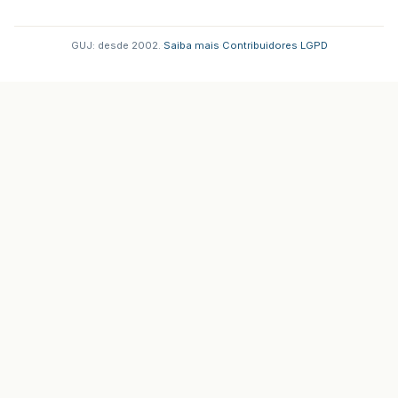
GUJ: desde 2002.
·
Saiba mais
·
Contribuidores
·
LGPD