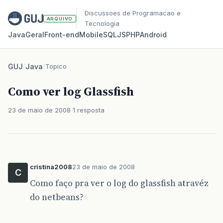
Discussoes de Programacao e
ARQUIVO
Tecnologia
Java
Geral
Front‑end
Mobile
SQL
JS
PHP
Android
GUJ
/
Java
/
Topico
Como ver log Glassfish
23 de maio de 2008
1 resposta
cristina2008
23 de maio de 2008
C
Como faço pra ver o log do glassfish atravéz
do netbeans?