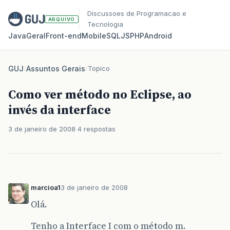
Discussoes de Programacao e
ARQUIVO
Tecnologia
Java
Geral
Front‑end
Mobile
SQL
JS
PHP
Android
GUJ
/
Assuntos Gerais
/
Topico
Como ver método no Eclipse, ao
invés da interface
3 de janeiro de 2008
4 respostas
marcioa1
3 de janeiro de 2008
Olá.
Tenho a Interface I com o método m.