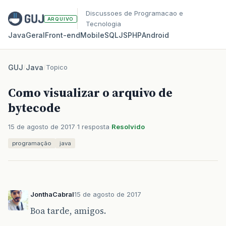
Discussoes de Programacao e
ARQUIVO
Tecnologia
Java
Geral
Front‑end
Mobile
SQL
JS
PHP
Android
GUJ
/
Java
/
Topico
Como visualizar o arquivo de
bytecode
15 de agosto de 2017
1 resposta
Resolvido
programação
java
JonthaCabral
15 de agosto de 2017
Boa tarde, amigos.