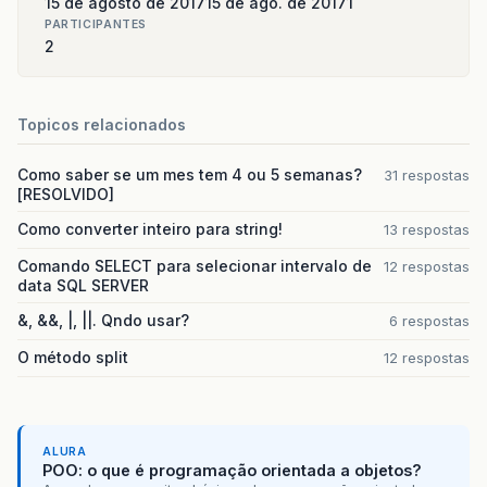
15 de agosto de 2017
15 de ago. de 2017
1
PARTICIPANTES
2
Topicos relacionados
Como saber se um mes tem 4 ou 5 semanas?
31 respostas
[RESOLVIDO]
Como converter inteiro para string!
13 respostas
Comando SELECT para selecionar intervalo de
12 respostas
data SQL SERVER
&, &&, |, ||. Qndo usar?
6 respostas
O método split
12 respostas
ALURA
POO: o que é programação orientada a objetos?