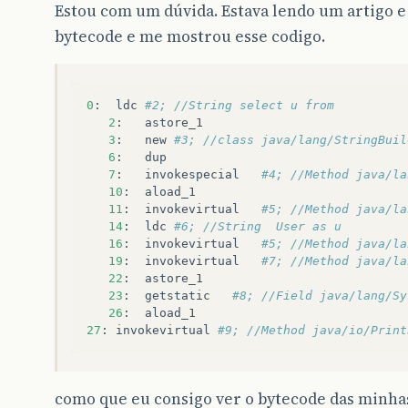
Estou com um dúvida. Estava lendo um artigo e 
bytecode e me mostrou esse codigo.
0
:
ldc
#2; //String select u from
2
:
astore_1
3
:
new
#3; //class java/lang/StringBuil
6
:
dup
7
:
invokespecial
#4; //Method java/la
10
:
aload_1
11
:
invokevirtual
#5; //Method java/la
14
:
ldc
#6; //String  User as u
16
:
invokevirtual
#5; //Method java/la
19
:
invokevirtual
#7; //Method java/la
22
:
astore_1
23
:
getstatic
#8; //Field java/lang/Sy
26
:
aload_1
27
:
invokevirtual
#9; //Method java/io/Print
como que eu consigo ver o bytecode das minhas