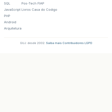
SQL
Pos-Tech FIAP
JavaScript
Livros Casa do Codigo
PHP
Android
Arquitetura
GUJ: desde 2002.
·
Saiba mais
·
Contribuidores
·
LGPD