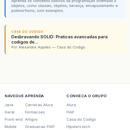
Aprenda os conceitos básicos da programação orientada a
objetos, como classes, objetos, herança, encapsulamento e
polimorfismo, com exemplos.
CASA DO CODIGO
Desbravando SOLID: Praticas avancadas para
codigos de...
Por Alexandre Aquiles — Casa do Codigo
NAVEGUE
APRENDA
CONHECA O GRUPO
Java
Carreiras Alura
Alura
Geral
Formacoes
FIAP
Front-end
Artigos
Casa do Codigo
Mobile
Graduacao FIAP
Hipsters.tech