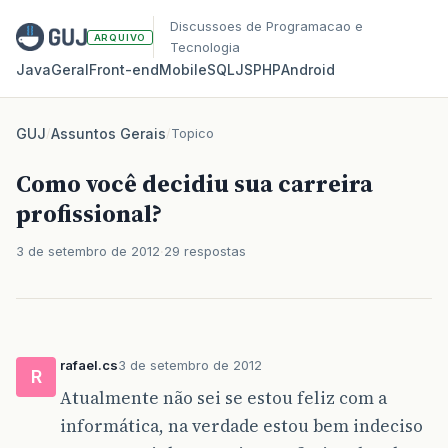
Discussoes de Programacao e
ARQUIVO
Tecnologia
Java
Geral
Front‑end
Mobile
SQL
JS
PHP
Android
GUJ
/
Assuntos Gerais
/
Topico
Como você decidiu sua carreira
profissional?
3 de setembro de 2012
29 respostas
rafael.cs
3 de setembro de 2012
R
Atualmente não sei se estou feliz com a
informática, na verdade estou bem indeciso