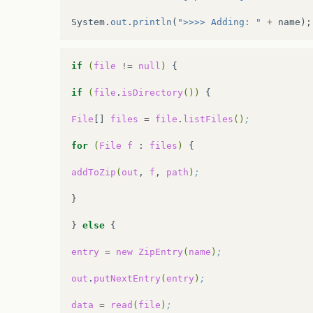
System
.
out
.
println
(
">>>> Adding: "
+
name
);
if
(
file
!=
null
)
{

if
(
file
.
isDirectory
())
{

File
[]
files
=
file
.
listFiles
()
;
for
(
File
f
:
files
)
{

addToZip
(
out
,
f
,
path
)
;
}

}
else
{

entry
=
new
ZipEntry
(
name
)
;
out
.
putNextEntry
(
entry
)
;
data
=
read
(
file
)
;