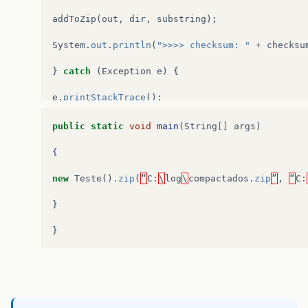
addToZip
(
out
,
dir
,
substring
);
System
.
out
.
println
(
">>>> checksum: "
+
checksu
}
catch
(
Exception
e
)
{
e
.
printStackTrace
();
}
catch
(
Error
err
)
{
public
static
void
main
(
String
[]
args
)
err
.
printStackTrace
();
{
}
finally
{
new
Teste
().
zip
(
“
C
:
\
log
\
compactados
.
zip
”
,
“
C
:
try
{
}
out
.
flush
();
}
out
.
finish
();
out
.
close
();
}
catch
(
IOException
e
)
{