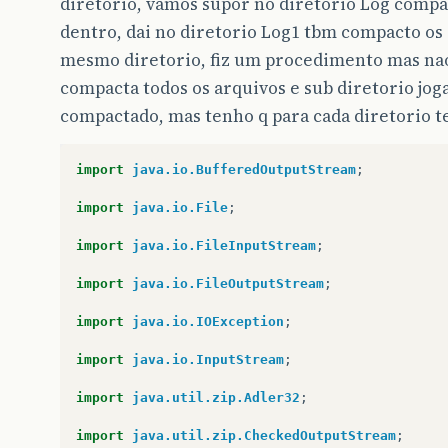
diretorio, vamos supor no diretorio Log compac
dentro, dai no diretorio Log1 tbm compacto os
mesmo diretorio, fiz um procedimento mas nao 
compacta todos os arquivos e sub diretorio jo
compactado, mas tenho q para cada diretorio t
import
java.io.BufferedOutputStream
;
import
java.io.File
;
import
java.io.FileInputStream
;
import
java.io.FileOutputStream
;
import
java.io.IOException
;
import
java.io.InputStream
;
import
java.util.zip.Adler32
;
import
java.util.zip.CheckedOutputStream
;