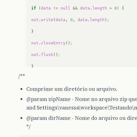
if
(
data
!=
null
&&
data
.
length
>
0
)
{

out
.
write
(
data
,
0
,
data
.
length
)
;
}

out
.
closeEntry
()
;
out
.
flush
()
;
}

/**
}

Comprime um diretório ou arquivo.
}

@param
zipName - Nome no arquivo zip que
and Settings\vanessa\workspace\Testando\m
@param
dirName - Nome do arquivo ou dire
*/