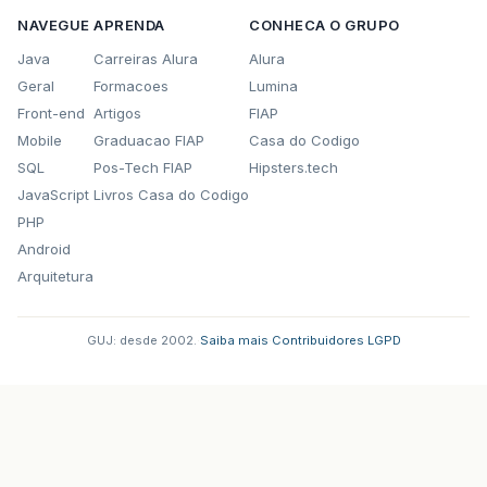
NAVEGUE
APRENDA
CONHECA O GRUPO
Java
Carreiras Alura
Alura
Geral
Formacoes
Lumina
Front-end
Artigos
FIAP
Mobile
Graduacao FIAP
Casa do Codigo
SQL
Pos-Tech FIAP
Hipsters.tech
JavaScript
Livros Casa do Codigo
PHP
Android
Arquitetura
GUJ: desde 2002.
·
Saiba mais
·
Contribuidores
·
LGPD