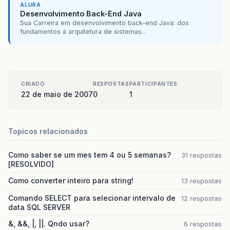
ALURA
Desenvolvimento Back-End Java
e
.
printStackTrace
();
Sua Carreira em desenvolvimento back-end Java: dos
fundamentos à arquitetura de sistemas...
}
catch
(
Error
err
)
{
err
.
printStackTrace
();
}
CRIADO
RESPOSTAS
PARTICIPANTES
22 de maio de 2007
0
1
}
}
Topicos relacionados
Como saber se um mes tem 4 ou 5 semanas?
31 respostas
[RESOLVIDO]
Como converter inteiro para string!
13 respostas
Comando SELECT para selecionar intervalo de
12 respostas
data SQL SERVER
&, &&, |, ||. Qndo usar?
6 respostas