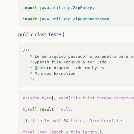
import
java.util.zip.ZipEntry
;
import
java.util.zip.ZipOutputStream
;
public class Teste {
/**
*
Lê
um
arquivo
passado
no
parâmetro
para
a
*
@
param
file
Arquivo
a
ser
lido
.
*
@
return
Arquivo
lido
em
bytes
.
*
@
throws
Exception
*/
private
byte
[]
read
(
File
file
)
throws
Exceptio
byte
[]
result
=
null
;
if
(
file
!=
null
&&
!
file
.
isDirectory
())
{

final
long
length
=
file
.
length
()
;