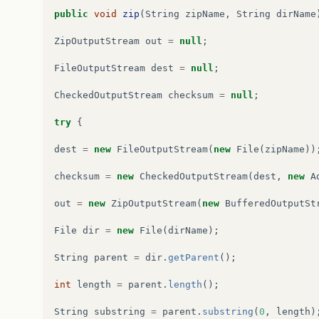
public
void
zip
(
String
zipName
,
String
dirName
ZipOutputStream
out
=
null
;
FileOutputStream
dest
=
null
;
CheckedOutputStream
checksum
=
null
;
try
{
dest
=
new
FileOutputStream
(
new
File
(
zipName
))
checksum
=
new
CheckedOutputStream
(
dest
,
new
A
out
=
new
ZipOutputStream
(
new
BufferedOutputSt
File
dir
=
new
File
(
dirName
);
String
parent
=
dir
.
getParent
();
int
length
=
parent
.
length
();
String
substring
=
parent
.
substring
(
0
,
length
)