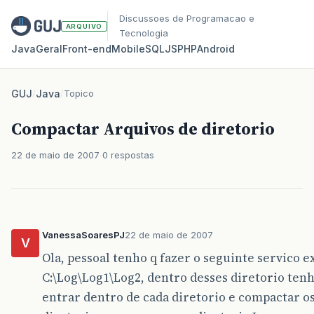
Discussoes de Programacao e
ARQUIVO
Tecnologia
Java
Geral
Front‑end
Mobile
SQL
JS
PHP
Android
GUJ
/
Java
/
Topico
Compactar Arquivos de diretorio
22 de maio de 2007
0 respostas
VanessaSoaresPJ
22 de maio de 2007
V
Ola, pessoal tenho q fazer o seguinte servico ex
C:\Log\Log1\Log2, dentro desses diretorio tenh
entrar dentro de cada diretorio e compactar o