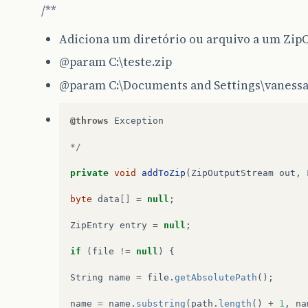
/**
Adiciona um diretório ou arquivo a um Zip
@param
C:\teste.zip
@param
C:\Documents and Settings\vanessa
@throws
Exception
*/
private
void
addToZip
(
ZipOutputStream
out
,
byte
data
[]
=
null
;
ZipEntry
entry
=
null
;
if
(
file
!=
null
)
{
String
name
=
file
.
getAbsolutePath
();
name
=
name
.
substring
(
path
.
length
()
+
1
,
na