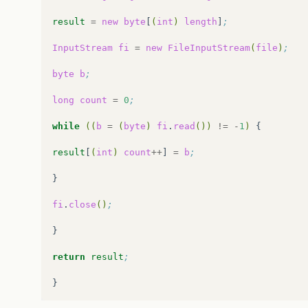
result
=
new
byte
[
(
int
)
length
]
;
InputStream
fi
=
new
FileInputStream
(
file
)
;
byte
b
;
long
count
=
0
;
while
((
b
=
(
byte
)
fi
.
read
())
!=
-
1
)
{

result
[
(
int
)
count
++
]
=
b
;
}

fi
.
close
()
;
}

return
result
;