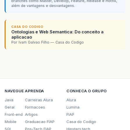
branches como Master, Develop, Feature, Release e Hotfix,
além de vantagens e desvantagens.
CASA DO CODIGO
Ontologias e Web Semantica: Do conceito a
aplicacao
Por Ivam Galvao Filho — Casa do Codigo
NAVEGUE
APRENDA
CONHECA O GRUPO
Java
Carreiras Alura
Alura
Geral
Formacoes
Lumina
Front-end
Artigos
FIAP
Mobile
Graduacao FIAP
Casa do Codigo
SQL
Pos-Tech FIAP
Hipsters.tech