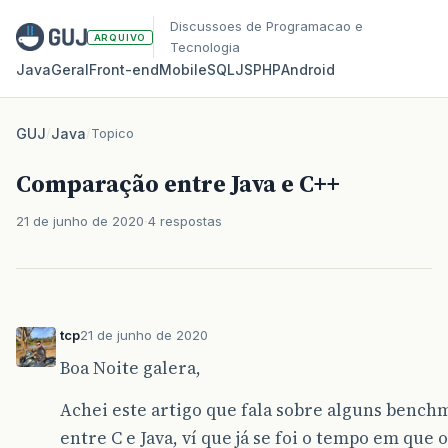
Discussoes de Programacao e
ARQUIVO
Tecnologia
Java
Geral
Front‑end
Mobile
SQL
JS
PHP
Android
GUJ
/
Java
/
Topico
Comparação entre Java e C++
21 de junho de 2020
4 respostas
tcp
21 de junho de 2020
Boa Noite galera,
Achei este artigo que fala sobre alguns bench
entre C e Java, ví que já se foi o tempo em que o